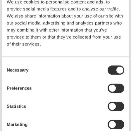
We use cookies to personalise content and ads, to
provide social media features and to analyse our traffic.
横河电机的网络安全顾问可以根据我们的丰富实践和IEC
We also share information about your use of our site with
62443标准，基于一套预定义的政策和程序模板，为制定或
our social media, advertising and analytics partners who
改进公司政策和程序的行动方案提出建议。
may combine it with other information that you’ve
provided to them or that they’ve collected from your use
of their services.
Consent
Necessary
Selection
Preferences
Statistics
Marketing