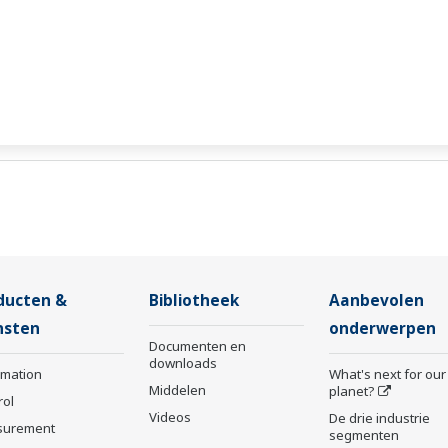
ducten &
Bibliotheek
Aanbevolen
nsten
onderwerpen
Documenten en
downloads
rmation
What's next for our
Middelen
planet?
rol
Videos
De drie industrie
surement
segmenten