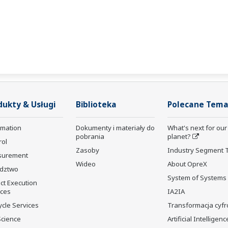
dukty & Usługi
Biblioteka
Polecane Tema
rmation
Dokumenty i materiały do
What's next for our
pobrania
planet?
rol
Zasoby
Industry Segment 
surement
Wideo
About OpreX
dztwo
System of Systems
ct Execution
ices
IA2IA
ycle Services
Transformacja cyf
Science
Artificial Intelligenc