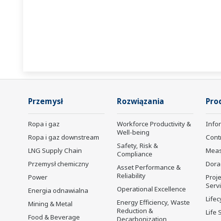
Przemysł
Rozwiązania
Pro
Ropa i gaz
Workforce Productivity &
Info
Well-being
Ropa i gaz downstream
Cont
Safety, Risk &
LNG Supply Chain
Mea
Compliance
Przemysł chemiczny
Dora
Asset Performance &
Reliability
Power
Proje
Serv
Operational Excellence
Energia odnawialna
Lifec
Energy Efficiency, Waste
Mining & Metal
Reduction &
Life 
Food & Beverage
Decarbonization