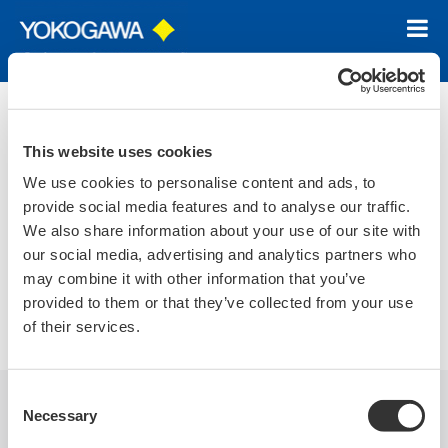
ホーム
ニュース＆イベント
トピックス
2019
2019年2月2日
This website uses cookies
We use cookies to personalise content and ads, to
オフィスアシスタント部門で努力賞を受
provide social media features and to analyse our traffic.
賞
We also share information about your use of our site with
our social media, advertising and analytics partners who
may combine it with other information that you’ve
アビリンピック東京大会に於いて、オフィスアシスタント部
provided to them or that they’ve collected from your use
門で努力賞を受賞しました。
of their services.
Consent
Necessary
Selection
企業情報
ニュース＆イベン
ト