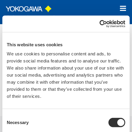
ホーム
ニュース＆イベント
トピックス
2019
2019年7月18日
This website uses cookies
We use cookies to personalise content and ads, to
多摩地域障害者雇用企業ティーボール交
provide social media features and to analyse our traffic.
流大会にてEブロックで準優勝
We also share information about your use of our site with
our social media, advertising and analytics partners who
may combine it with other information that you’ve
2019年4月28日に開催された、第7回多摩地域障害者雇用企業
provided to them or that they’ve collected from your use
ティーボール交流大会に於いて、Eブロックで準優勝しまし
of their services.
た。
Consent
Necessary
Selection
企業情報
ニュース＆イベン