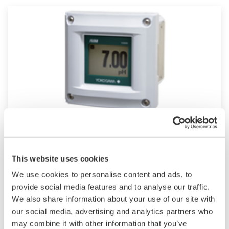
2-Leiter-Analysator FLXA202/21
Die Analysatoren der FLEXA-Serie werden für
This website uses cookies
kontinuierliche Online-Messungen in
We use cookies to personalise content and ads, to
industriellen Anlagen verwendet. Mit der
provide social media features and to analyse our traffic.
We also share information about your use of our site with
Option für die Ein- oder Zwei-Sensor-Messung
our social media, advertising and analytics partners who
sind sie die flexibelsten 2-Leiter-Analysegeräte
may combine it with other information that you’ve