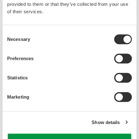
auf dem Markt.
provided to them or that they’ve collected from your use
of their services.
Consent
Necessary
Selection
Preferences
Statistics
Marketing
2-Leiter-Messumformer/-Analysator
FLXA202
Die Analysatoren der FLEXA™ Serie werden für
Show details
kontinuierliche Online-Messungen in