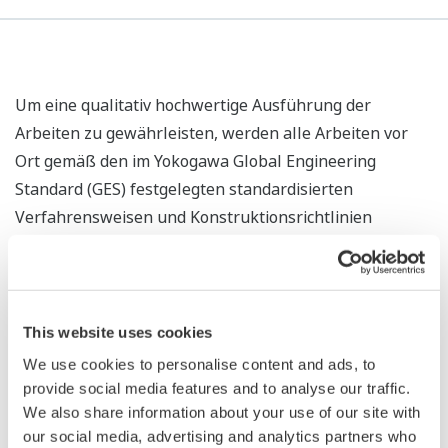
Um eine qualitativ hochwertige Ausführung der
Arbeiten zu gewährleisten, werden alle Arbeiten vor
Ort gemäß den im Yokogawa Global Engineering
Standard (GES) festgelegten standardisierten
Verfahrensweisen und Konstruktionsrichtlinien
ausgeführt. Unser Global Migration Center (GMC) stellt
sicher, dass Know-how innerhalb der Yokogawa-Gruppe
geteilt wird und die Arbeiten gemäß allen geltenden
Engineering-Standards ausgeführt werden.
This website uses cookies
We use cookies to personalise content and ads, to
provide social media features and to analyse our traffic.
We also share information about your use of our site with
our social media, advertising and analytics partners who