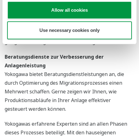
und priorisieren wir potenzielle Probleme. Unsere
Allow all cookies
Fachexperten orientieren sich dann an Yokogawas
profundem Wissensschatz an gewonnenen
Use necessary cookies only
Erkenntnissen bei vergangenen Projekten, um eine
geeignete Lösung zur Risikominderung zu entwickeln.
Beratungsdienste zur Verbesserung der
Anlagenleistung
Yokogawa bietet Beratungsdienstleistungen an, die
durch Optimierung des Migrationsprozesses einen
Mehrwert schaffen. Gerne zeigen wir Ihnen, wie
Produktionsabläufe in Ihrer Anlage effektiver
gesteuert werden können.
Yokogawas erfahrene Experten sind an allen Phasen
dieses Prozesses beteiligt. Mit den hauseigenen