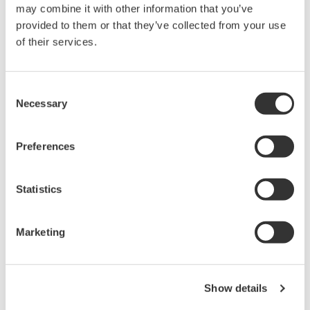
may combine it with other information that you’ve
provided to them or that they’ve collected from your use
of their services.
Consent
Necessary
Selection
Preferences
Statistics
Risikobewertung im Rahmen der
Marketing
Machbarkeitsstudie und/oder FEED-Phase
Die erfahrenen Migrationsexperten von Yokogawa
bewerten Ihre Migrationsrisiken, indem sie zunächst
Show details
Ihr vorhandenes Legacy-System analysieren. So finden