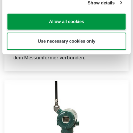
EJX438B mit Druckmittler
Show details
Drahtlose Druckmittler sorgen dafür, dass das
Allow all cookies
Prozessmedium nicht in den eigentlichen
Sensorbereich des jeweiligen Differenzdruck-
oder Druckmessumformers eindringt. Sie sind
Use necessary cookies only
über mit Füllflüssigkeit gefüllte Kapillaren mit
dem Messumformer verbunden.