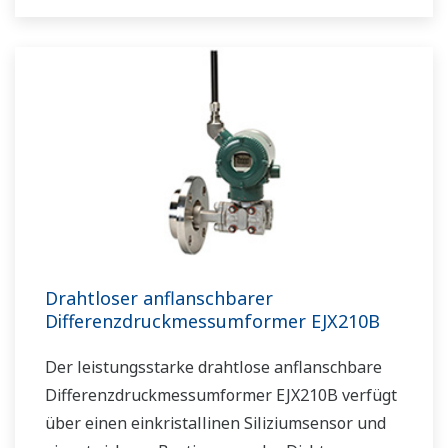
Die Messumformer werden über interne Akkus
gespeist. Da somit keine feste Verkabelung
erforderlich ist, können Einsparungen im
Hinblick auf die Installationskosten erzielt
werden. Die Kommunikation basiert auf den
Spezifikationen des ISA100.11a-Protokolls.
Drahtloser anflanschbarer
Differenzdruckmessumformer EJX210B
Der leistungsstarke drahtlose anflanschbare
Differenzdruckmessumformer EJX210B verfügt
über einen einkristallinen Siliziumsensor und