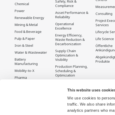
Safety, Risk &
Chemical
Compliance
Measureme
Power
Asset Performance &
Consulting
Reliability
Renewable Energy
Project Exec
Operational
Mining & Metal
Services
Excellence
Food & Beverage
Lifecycle Se
Energy Efficiency,
Pulp & Paper
Life Science
Waste Reduction &
Decarbonization
Iron & Steel
Öffentliche
Ankündigun
Supply Chain
Water & Wastewater
Optimization &
Abgekündig
Battery
Visibility
Produkte
Manufacturing
Production Planning,
Mobility-to-X
Scheduling &
Optimization
Pharma
Carbon Management
Semiconductor
Solution
This website uses cookie
Energiemanagement
We use cookies to personal
traffic. We also share info
analytics partners who may