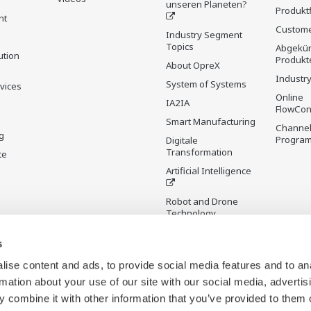
unseren Planeten?
Produkt
nt
Custome
Industry Segment
Topics
Abgekün
ution
Produkt
About OpreX
Industry
System of Systems
rvices
Online
IA2IA
FlowCon
Smart Manufacturing
Channel
g
Progra
Digitale
Transformation
te
Artificial Intelligence
Robot and Drone
Technology
Sensing Technology
s
and its Applications
ise content and ads, to provide social media features and to an
Standardisierungen
rmation about your use of our site with our social media, advertis
Digital Infrastructure
 combine it with other information that you’ve provided to them o
Wiki