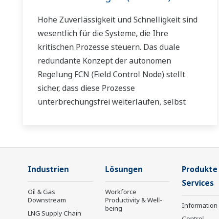
Hohe Zuverlässigkeit und Schnelligkeit sind
wesentlich für die Systeme, die Ihre
kritischen Prozesse steuern. Das duale
redundante Konzept der autonomen
Regelung FCN (Field Control Node) stellt
sicher, dass diese Prozesse
unterbrechungsfrei weiterlaufen, selbst
wenn ein Modul ausgetauscht wird.
Industrien
Lösungen
Produkte
Services
Oil & Gas
Workforce
Downstream
Productivity & Well-
Information
being
LNG Supply Chain
Control