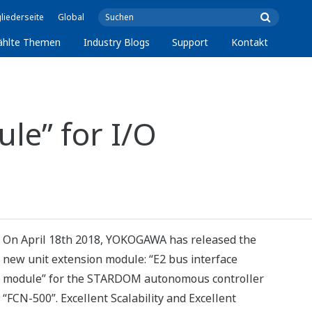
liederseite
Global
ählte Themen
Industry Blogs
Support
Kontakt
le” for I/O
On April 18th 2018, YOKOGAWA has released the
new unit extension module: “E2 bus interface
module” for the STARDOM autonomous controller
“FCN-500”. Excellent Scalability and Excellent