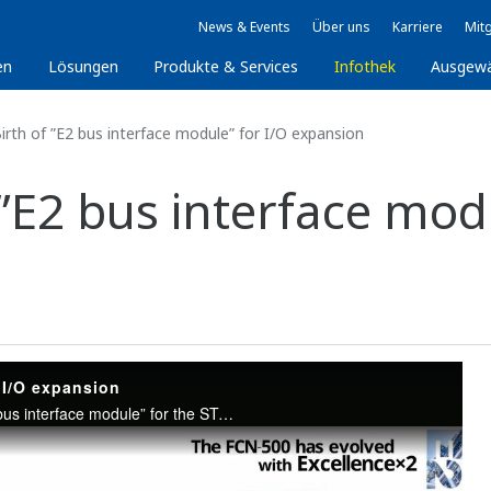
News & Events
Über uns
Karriere
Mitg
en
Lösungen
Produkte & Services
Infothek
Ausgew
th of ”E2 bus interface module” for I/O expansion
E2 bus interface modu