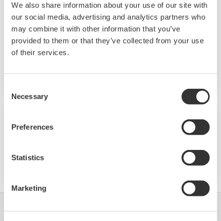
We also share information about your use of our site with
AI-Software wurde von der Fachzeitschrift
our social media, advertising and analytics partners who
‚Hydrocarbon Processing‘ mit dem diesjährigen
may combine it with other information that you’ve
Innovationspreis für die beste Asset-
provided to them or that they’ve collected from your use
Monitoring-Technologie ausgezeichnet. Mit
of their services.
dieser Auszeichnung werden die besten
Innovationen und Innovatoren der
Consent
Kohlenwasserstoff verarbeitenden Industrie
Necessary
Selection
honoriert.
Hinweis
März 25, 2020
Preferences
So reagiert Yokogawa auf die COVID-19-
Pandemie
Statistics
Marketing
Industrien
Lösungen
Produkte &