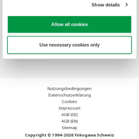
Show details
Services
Infothek
Ausgewählte
Industry Blogs
Allow all cookies
Themen
Support
Use necessary cookies only
Kontakt
Nutzungsbedingungen
Datenschutzerklärung
Cookies
Impressum
AGB (DE)
AGB (EN)
Sitemap
Copyright © 1994-2026 Yokogawa Schweiz