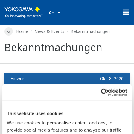
CH
Home
News & Events
Bekanntmachungen
Bekanntmachungen
Hinweis
Okt. 8, 2020
Yokogawa erhält Award für beste Asset-
Monitoring-Technologie und beste
Digital-Twin-Technologie
This website uses cookies
We use cookies to personalise content and ads, to
Yokogawas Lösung IIoT Plant Asset
provide social media features and to analyse our traffic.
Management (PAM) mit Sushi Sensor und GA10