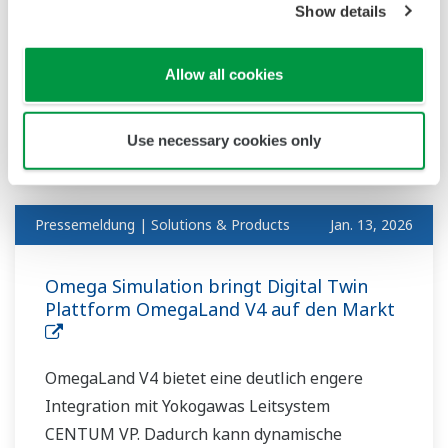
Show details
Beteiligung wird Semantum ein assoziiertes
Unternehmen der Yokogawa-Gruppe. Das
finnische Unternehmen Semantum Oy
Allow all cookies
entwickelt digitale Lösungen für die
Modellierung, Simulation und Optimierung
Use necessary cookies only
industrieller Anlagen sowie für die
Engineering-Automatisierung.
Pressemeldung | Solutions & Products
Jan. 13, 2026
Omega Simulation bringt Digital Twin
Plattform OmegaLand V4 auf den Markt
OmegaLand V4 bietet eine deutlich engere
Integration mit Yokogawas Leitsystem
CENTUM VP. Dadurch kann dynamische