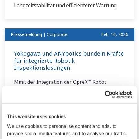
Langzeitstabilität und effizienterer Wartung.
Pressemeldung | Corporate
Feb. 10, 2026
Yokogawa und ANYbotics bündeln Kräfte
für integrierte Robotik
Inspektionslösungen
Mmit der Integration der OpreX™ Robot
Management Core Software in die ANYmal-
Roboterplattform – einschließlich des
explosionsgeschützten Modells ANYmal X –
treiben Yokogawa und ANYbotics autonome
This website uses cookies
Inspektionen in Prozessindustrien wie Öl &
We use cookies to personalise content and ads, to
Gas, Energie und Metalle gezielt voran.
provide social media features and to analyse our traffic.