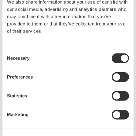
We also share information about your use of our site with
our social media, advertising and analytics partners who
may combine it with other information that you’ve
Pressemeldung | Corporate
Feb. 2, 2026
provided to them or that they’ve collected from your use
of their services.
Partnerschaft für SMRs: Yokogawa und
Rolls Royce SMR bündeln Expertise
Consent
Necessary
Selection
Pressemeldung | Corporate
Jan. 26, 2026
Preferences
Yokogawa baut Beteiligung an
Statistics
Semantum aus und stärkt Digital-Twin-
Kompetenzen
Marketing
Yokogawa hatte erstmals im Jahr 2019 in
Semantum investiert; mit der erweiterten