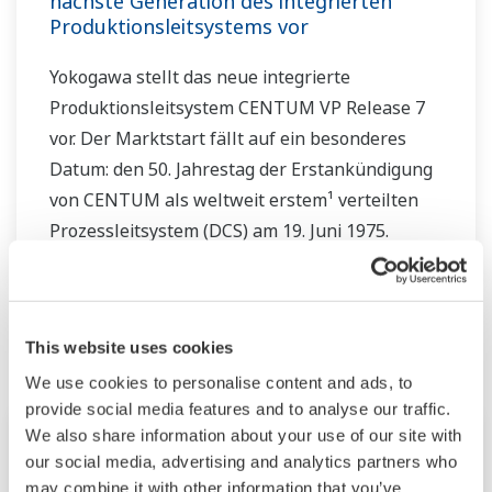
nächste Generation des integrierten
Produktionsleitsystems vor
Yokogawa stellt das neue integrierte
Produktionsleitsystem CENTUM VP Release 7
vor. Der Marktstart fällt auf ein besonderes
Datum: den 50. Jahrestag der Erstankündigung
von CENTUM als weltweit erstem¹ verteilten
Prozessleitsystem (DCS) am 19. Juni 1975.
April
This website uses cookies
We use cookies to personalise content and ads, to
provide social media features and to analyse our traffic.
Pressemeldung | Solutions & Products
Apr. 8, 2025
We also share information about your use of our site with
our social media, advertising and analytics partners who
may combine it with other information that you’ve