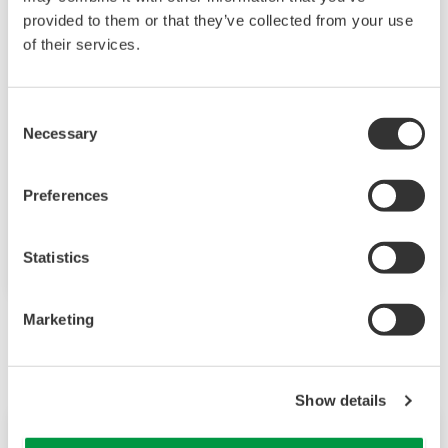
Yokogawa führt OpreX Plant
provided to them or that they’ve collected from your use
Stewardship ein
of their services.
OpreX™ Plant Stewardship ist ein Lifecycle-
Serviceprogramm, das einen
Consent
maßgeschneiderten, leistungsorientierten
Necessary
Selection
Ansatz zur strategischen Bewältigung der sich
ständig ändernden Herausforderungen bietet.
Preferences
Unternehmen können Risiken mindern,
betriebliche Hürden meistern und wichtige
Statistics
Leistungskennzahlen (KPIs) auf allen
Organisationsebenen erreichen.
Marketing
Februar
Show details
Pressemeldung | Corporate
Feb. 27, 2025