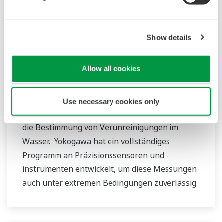
Show details
Konduktive Leitfähigkeitssensoren
Allow all cookies
SC42/SC4A(J)
Die Messung der spezifischen Leitfähigkeit in
Use necessary cookies only
wässrigen Lösungen wird immer wichtiger für
die Bestimmung von Verunreinigungen im
Wasser. Yokogawa hat ein vollständiges
Programm an Präzisionssensoren und -
instrumenten entwickelt, um diese Messungen
auch unter extremen Bedingungen zuverlässig
durchführen zu können.