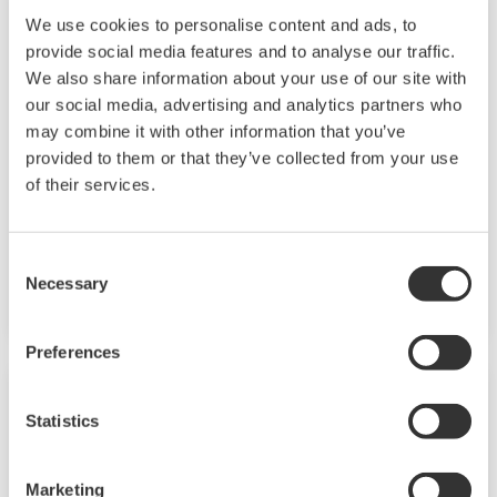
We use cookies to personalise content and ads, to
Hochdruck/Hochtemperatur-
provide social media features and to analyse our traffic.
Leitfähigkeitssensor SC42/SX42
We also share information about your use of our site with
our social media, advertising and analytics partners who
Diese Leitfähigkeitszellen weisen extrem hohe
may combine it with other information that you’ve
Temperatur- und Druckbereiche auf: Die
provided to them or that they’ve collected from your use
of their services.
Gewindeausführungen halten einem Druck von
16 bar bei 200 °C stand und die
Flanschausführungen einem Druck von 40 bar
Consent
bei 250 °C.
Necessary
Selection
Preferences
Statistics
Marketing