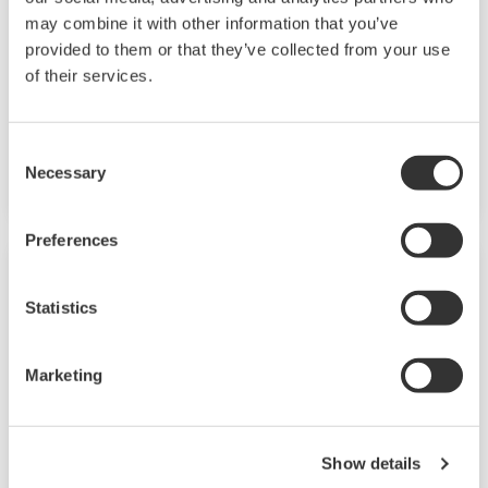
Eine Gruppe von Produkten, die entscheidende
may combine it with other information that you’ve
Größen wie Druck, Durchfluss, Temperatur und
provided to them or that they’ve collected from your use
Füllstand im Anlagenbetrieb messen.
of their services.
Hochleistungsmessaufnehmer gewährleisten
eine stabile und hochpräzise Leistung unter
Consent
allen Einsatzbedingungen.
Necessary
Selection
Preferences
Statistics
Marketing
Show details