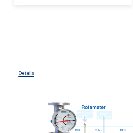
Messbare Durchflussraten:
Wasser = 0,002 l/h bis 630 l/h
Luft = 0,1 l/h bis 6300 l/h
Details