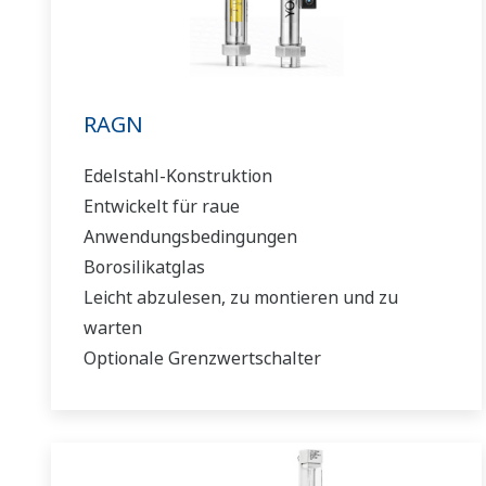
RAGN
Edelstahl-Konstruktion
Entwickelt für raue
Anwendungsbedingungen
Borosilikatglas
Leicht abzulesen, zu montieren und zu
warten
Optionale Grenzwertschalter
0,002 bis 10 m3/h (0,04 bis 44 GPM)
Wasser
0,1 bis 160 m3/h (0,09 bis 90 SCFM) Luft