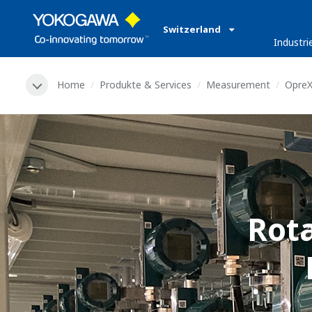
Switzerland
Industri
Home
Produkte & Services
Measurement
OpreX
Rot