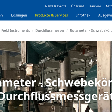
News & Events
Über uns
Karriere
Mitg
en
Lösungen
Produkte & Services
Infothek
Ausgew
 Field Instruments
Durchflussmesser
Rotameter - Schwebekörp
ameter - Schwebekör
Durchflussmessgerä