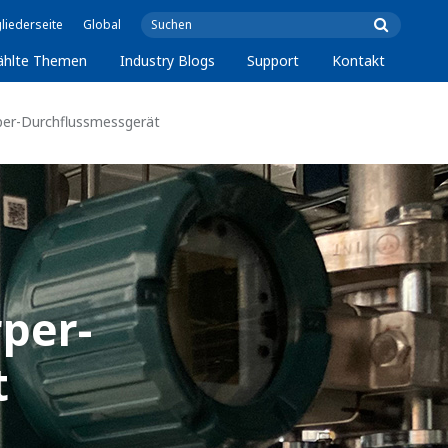
liederseite
Global
ählte Themen
Industry Blogs
Support
Kontakt
er-Durchflussmessgerät
per-
t