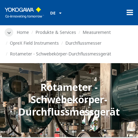
DE
Home
Produkte & Services
Measurement
OpreX Field Instruments
Durchflussmesser
Rotameter - Schwebekörper-Durchflussmessgerät
Rotameter -
Schwebekörper-
Durchflussmessgerät