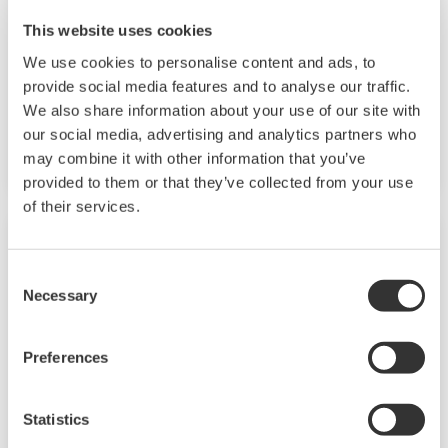
ausgelegt. Ihr Hauptanwendungsbereich liegt
This website uses cookies
in Reinigungs-, Analysator- und
We use cookies to personalise content and ads, to
Gasprobenahmesystemen, Laboren und in
provide social media features and to analyse our traffic.
Messeinrichtungen von Maschinenausrüstung.
We also share information about your use of our site with
our social media, advertising and analytics partners who
Messbare Durchflussraten:
may combine it with other information that you’ve
Wasser = 0,002 l/h bis 630 l/h
provided to them or that they’ve collected from your use
Luft = 0,1 l/h bis 6300 l/h
of their services.
Consent
Necessary
Selection
Preferences
Statistics