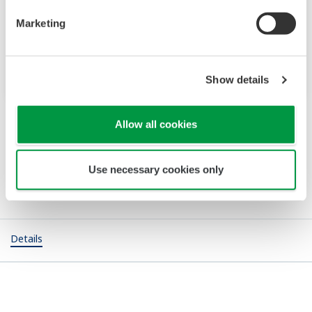
Rotameter Shop
Marketing
Rotameter Schwebekörper schnell und einfach
einkaufen.
Show details
Allow all cookies
Details
Use necessary cookies only
Details