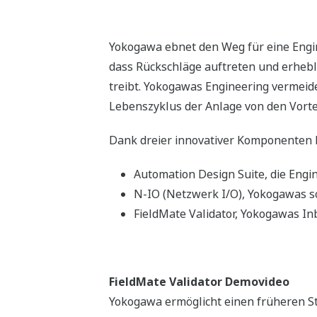
Durch die Anwendung von Standardspezi
einschließlich verschiedener Systeme v
Global-Knowledge-Management-Arbeitsp
Wir wenden ein rigoroses Risikomanag
technische Leitung.
In der effizienten Ausführung reduzier
Die richtigen Mitarbeiter: Wir wei
Der richtige Standort: Wir setzen 
dezentralen Standorten in China, 
Der richtige Zeitpunkt: Wir mobili
Weitere Effizienzverbesserungen erzie
das beste MAC-Toolkit für die Konzepti