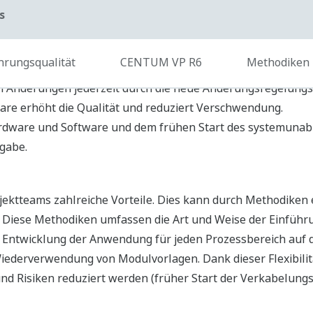
tivität durch Auditierung und Versionsverwaltung der Änder
ktives Engineering.
zeitplanung, indem Verzögerungen reduziert und signifika
r des Umfangs minimiert werden. Die Automation Design S
nstimmigkeiten im Projektablauf und in Softwareressourcen
 und hilft, die Risiken bei Projekten erheblich einzuschrän
jeher auf dem Projektmanagement nach dem Wasserfallkonzep
ndet die agile Projektmanagement-Methodik immer dann an
on besser in kleinen Abschnitten erfolgen sollte, um die Ko
wendung bester Praktiken in der Ausführung wird Verschw
ziert. Dies bietet dem Kunden erhebliche Vorteile.