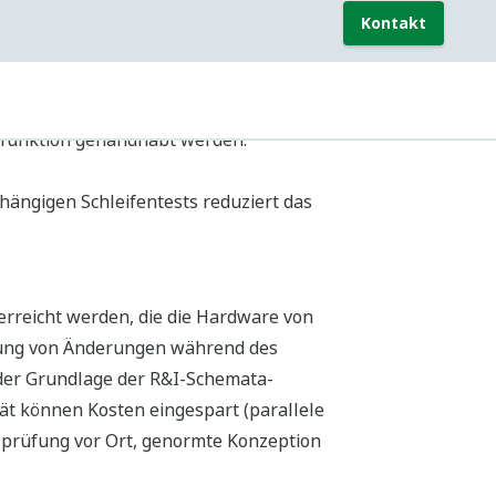
ungen und erleichtert durch
nte Auswirkungen aufgrund später
uite dient auch zur automatischen
. Dies trägt zu einem übersichtlichen
ken.
t, das auch weiterhin in geeigneten
, wenn zahlreiche Änderungen zu
nzeptphilosophie oder die geplante
endung vermieden und Überraschungen