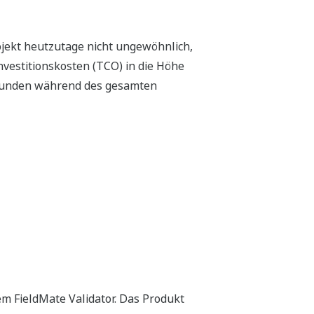
tegration des gesamten Systems
jekten validiert und werden durch den
pteinflussfaktor für Verbesserungen.
üfen diese durch die allgemeine
durch das 3R-Prinzip:
en zu
imieren so die Ausführung in
 Projekt anwenden. Hierzu wenden wir