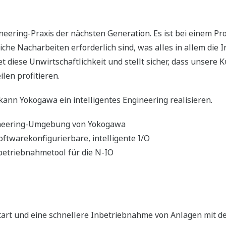
fikationen in der Funktionsplanung optimieren wir die In
on Drittlieferanten. Diese wurden bereits in vorherigen Pro
rozess aktualisiert. Gewonnene Erkenntnisse sind ein Hau
ement und Funktionssicherheitsmanagement (FSM) an und pr
en wir Verschwendung durch Innovation. Wir erreichen dies 
sen die geeigneten Mitarbeiter mit den richtigen Kompetenz
Ressourcen am richtigen Standort in jeder Phase ein und opt
Indien, den Philippinen und Rumänien
sieren Ressourcen zum richtigen Zeitpunkt
len wir, indem wir gewonnene Erkenntnisse in jedem neuen
on in jedem Projekt an.