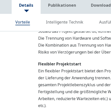
Design, Investitionen und Projekteffek
„ModPacks“ (Änderungspakete) ein effe
Dies dient der Einhaltung der Projekt
Änderungen einzelner Komponenten ode
Protokollierung und Überprüfung von U
und stressfreien Projektmanagement bei
Die Ausführungsqualität basiert seit 
Fällen angewendet wird. Yokogawa we
erwarten sind oder die Projektkonzepti
Technik zu testen.
Durch diesen flexiblen Ansatz der An
in der technischen Planung werden redu