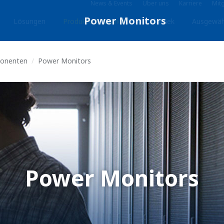
News & Events
Über uns
Karriere
Mitg
Lösungen
Produkte & Services
Infothek
Ausgewäh
onenten
Power Monitors
Power Monitors