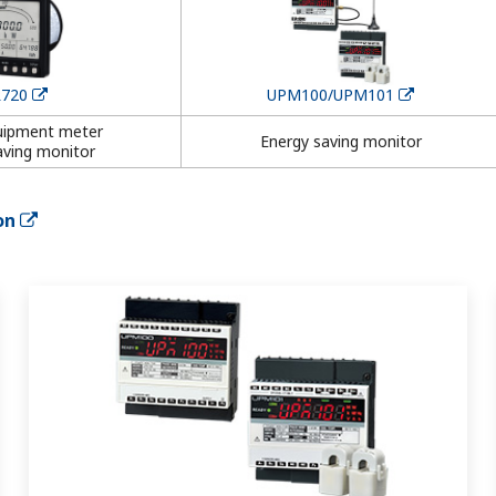
720
UPM100/UPM101
uipment meter
Energy saving monitor
aving monitor
on