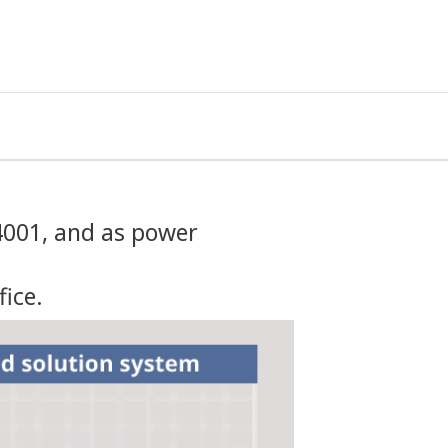
verschwenderischen Stromverbrauch
neigen.
4001, and as power
fice.