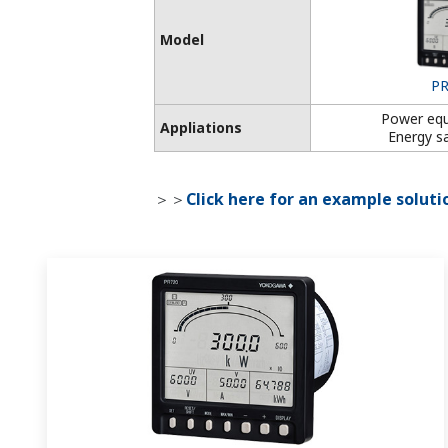
Model
PR
Power eq
Appliations
Energy s
＞＞
Click here for an example soluti