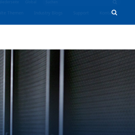
liederseite
Global
lte Themen
Industry Blogs
Support
Kontakt