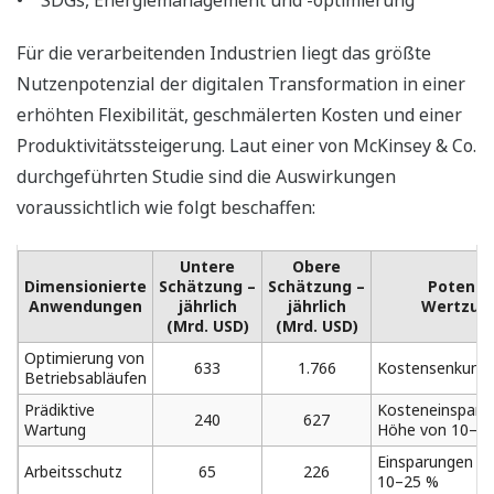
• SDGs, Energiemanagement und -optimierung
Für die verarbeitenden Industrien liegt das größte
Nutzenpotenzial der digitalen Transformation in einer
erhöhten Flexibilität, geschmälerten Kosten und einer
Produktivitätssteigerung. Laut einer von McKinsey & Co.
durchgeführten Studie sind die Auswirkungen
voraussichtlich wie folgt beschaffen:
Untere
Obere
Dimensionierte
Schätzung –
Schätzung –
Potenzie
Anwendungen
jährlich
jährlich
Wertzuw
(Mrd. USD)
(Mrd. USD)
Optimierung von
633
1.766
Kostensenkung
Betriebsabläufen
Prädiktive
Kosteneinsparu
240
627
Wartung
Höhe von 10–4
Einsparungen in
Arbeitsschutz
65
226
10–25 %