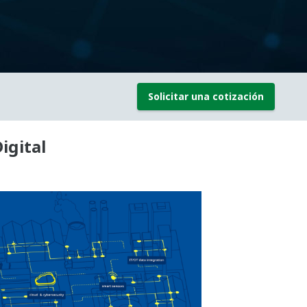
Solicitar una cotización
igital