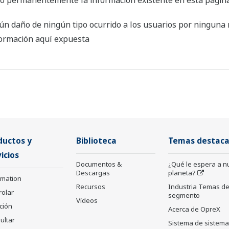
 o permanentemente la información existente en esta página
 daño de ningún tipo ocurrido a los usuarios por ninguna 
nformación aquí expuesta
ductos y
Biblioteca
Temas destac
icios
Documentos &
¿Qué le espera a n
Descargas
planeta?
rmation
Recursos
Industria Temas de
rolar
segmento
Vídeos
ción
Acerca de OpreX
ultar
Sistema de sistem