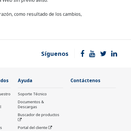
 Web sin previo aviso.
razón, como resultado de los cambios,
Síguenos
ados
Ayuda
Contáctenos
uestro
Soporte Técnico
Documentos &
l
Descargas
Buscador de productos
as
Portal del cliente