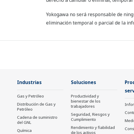
derecho a cambiar o eliminar, temporal
Yokogawa no será responsable de ningún
eliminación temporal o parcial de la i
Industrias
Soluciones
Pro
serv
Gas y Petróleo
Productividad y
bienestar de los
Distribución de Gas y
Info
trabajadores
Petróleo
Cont
Seguridad, Riesgos y
Cadena de suministro
Cumplimiento
Medi
del GNL
Rendimiento y fiabilidad
Cons
Química
de los activos