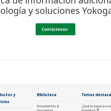
ca de información adicion
ología y soluciones Yoko
Contáctenos
ductos y
Biblioteca
Temas destac
icios
Documentos &
¿Qué le espera a n
Descargas
planeta?