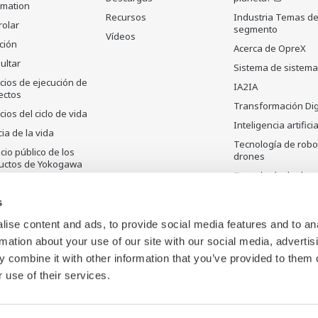
rmation
Recursos
Industria Temas de
rolar
segmento
Vídeos
ción
Acerca de OpreX
ultar
Sistema de sistem
cios de ejecución de
IA2IA
ectos
Transformación Dig
cios del ciclo de vida
Inteligencia artificia
ia de la vida
Tecnología de robo
io público de los
drones
uctos de Yokogawa
Tecnología de dete
uctos
y sus aplicaciones
atalogados
s
ise content and ads, to provide social media features and to an
rmation about your use of our site with our social media, advertis
 combine it with other information that you’ve provided to them o
 use of their services.