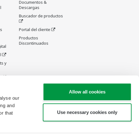
Documentos &
l
Descargas
Buscador de productos
as
Portal del cliente
Productos
Discontinuados
ital
l
ts y
cción
Allow all cookies
alyse our
ing and
Use necessary cookies only
r that