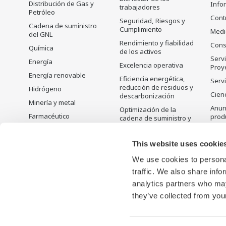
Distribución de Gas y
Info
trabajadores
Petróleo
Cont
Seguridad, Riesgos y
Cadena de suministro
Cumplimiento
Medi
del GNL
Rendimiento y fiabilidad
Cons
Química
de los activos
Servi
Energía
Excelencia operativa
Proy
Energía renovable
Eficiencia energética,
Servi
reducción de residuos y
Hidrógeno
Cienc
descarbonización
Minería y metal
Anunc
Optimización de la
Farmacéutico
prod
cadena de suministro y
Visibilidad
Alimentos y bebidas
Prod
desc
Planificación,
Pulpa y papel
This website uses cookie
programación y
Hierro y acero
optimización de la
We use cookies to personal
producción
Agua y aguas residuales
traffic. We also share info
Solución de gestión del
analytics partners who may
carbono
they’ve collected from your