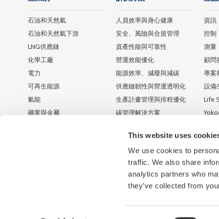
石油和天然氣
人員效率與身心健康
資訊
石油和天然氣下游
安全、風險與合規管理
控制
LNG供應鏈
資產性能與可靠性
測量
化學工廠
營運效能優化
顧問
電力
能源效率、減廢與減碳
專案
可再生能源
供應鏈韌性與營運透明化
設備
氫能
生產計畫管理與排程優化
Life 
礦業與金屬
碳管理解決方案
Yok
水泥
停產
This website uses cookie
食品 & 飲料
We use cookies to personal
Water & Wastewater
traffic. We also share info
成功案例
analytics partners who may
製藥
they’ve collected from your
Consent