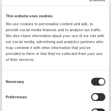
更多新聞
|
更多新聞摘要
This website uses cookies
We use cookies to personalise content and ads, to
provide social media features and to analyse our traffic.
We also share information about your use of our site with
活動預告
our social media, advertising and analytics partners who
may combine it with other information that you’ve
provided to them or that they’ve collected from your use
of their services.
貿易展會
2026年8月19日 - 22日
Consent
南港展覽館一館 4 樓
Necessary
Selection
2026 台北國際自動
化工業大展，邀您探
索智慧製造新未來
Preferences