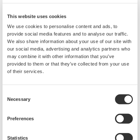
們會將本聲明的重大變更告知您並征得您的同意。
本聲明將向您提供以下信息：
This website uses cookies
We use cookies to personalise content and ads, to
provide social media features and to analyse our traffic.
We also share information about your use of our site with
our social media, advertising and analytics partners who
may combine it with other information that you’ve
第一部分 一般條款
provided to them or that they’ve collected from your use
of their services.
1. 我們處理哪些類型的個人數據
Consent
Necessary
Selection
2. 我們如何收集個人數據
Preferences
3. 處理目的和法律依據
Statistics