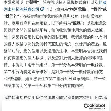
本隱私聲明（
“聲明”
）旨在說明橫河電機株式會社以及
此處
列出的橫河關聯公司
（以下簡稱為
“橫河電機”
、
“我們”或
“我們的”
）在提供和維護我們的產品和服務（包括橫河網
站、應用程序和在線服務，以下統稱為
“服務”
）以及維護您
與我們之間的業務關系時，如何收集和使用您的個人數據，
除非需另行適用其它特定的隱私聲明。我們處理的與您有關
的個人數據取決於您與我們互動的情況、您使用的產品、服
務和功能、您的位定以及適用的法律。本聲明亦告知您我們
如何保護您的個人數據，以及您對於個人數據的權利和選
擇。本聲明由兩部分組成，第一部分為本聲明的一般條款，
第二部分為特定國家條款，是對第一部分一般條款的補充
和/或偏離。如果您居住在第二部分所列國家/地區，請一並
閱讀本聲明的第一部分和第二部分的有關內容。
我們建議您在使用我們的服務期間定期查閱本聲明，因為我
們可能需要不時修改本聲明。在適用法律要求的範圍內，我