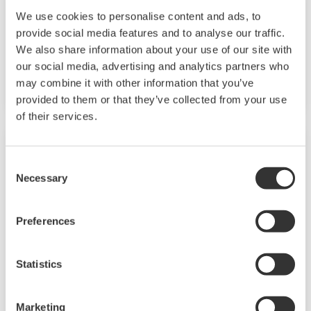
Proporcionamos soluciones rápidas y servicios
We use cookies to personalise content and ads, to
provide social media features and to analyse our traffic.
fiables 24 horas al día, 7 días a la semana, con
We also share information about your use of our site with
una completa red de servicio global y un
our social media, advertising and analytics partners who
sistema de escalado.
may combine it with other information that you’ve
provided to them or that they’ve collected from your use
of their services.
Consent
Necessary
Selection
Preferences
Statistics
OpreX Servicio gestionado
Marketing