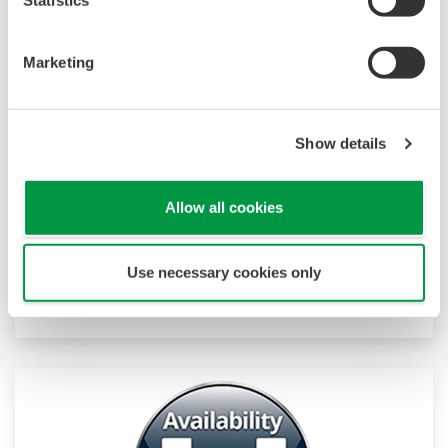
Control de procesos PLC/RTU
Desde plantas de proceso hasta ubicaciones
Marketing
remotas, nuestros PLC de control de procesos y
unidades terminales remotas (RTU) ayudan a
los usuarios a maximizar la excelencia
Show details
operativa.
Allow all cookies
Controlador autónomo (FCN-500)
Baja Potencia Controlador autónomo de
consumo (FCN-RTU)
Use necessary cookies only
Software de servidor de datos versátil (VDS)