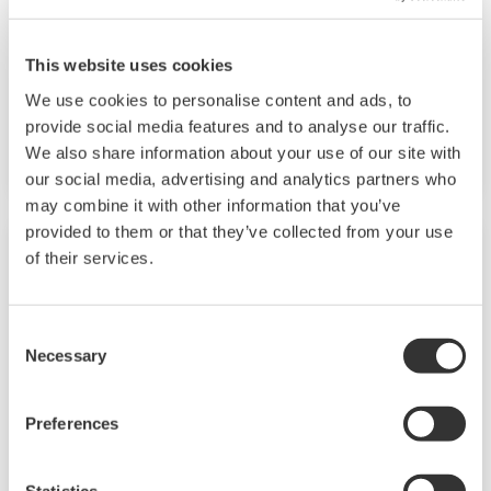
SIS (hasta SIL 3) ProSafe-RS
SIS de estado sólido (hasta SIL 4) ProSafe-
This website uses cookies
SLS
We use cookies to personalise content and ads, to
Solución sostenible para el ciclo de vida de la
provide social media features and to analyse our traffic.
seguridad
We also share information about your use of our site with
our social media, advertising and analytics partners who
may combine it with other information that you’ve
provided to them or that they’ve collected from your use
of their services.
Consent
Necessary
Selection
Preferences
Statistics