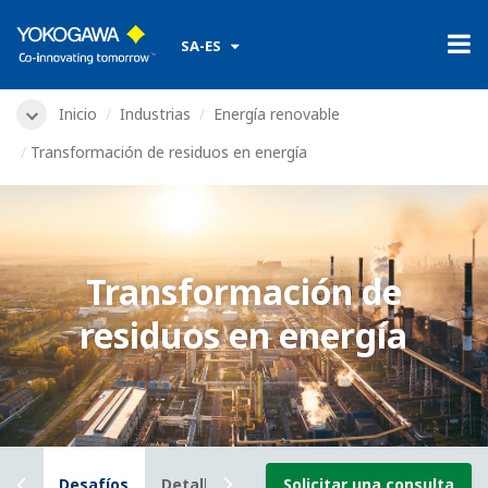
​ ​
SA-ES
Inicio
Industrias
Energía renovable
Transformación de residuos en energía
Transformación de
residuos en energía
eral
Desafíos
Detalles
Recursos
Solicitar una consulta
Noticias