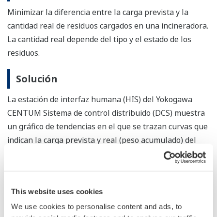
Minimizar la diferencia entre la carga prevista y la
cantidad real de residuos cargados en una incineradora.
La cantidad real depende del tipo y el estado de los
residuos.
Solución
La estación de interfaz humana (HIS) del Yokogawa
CENTUM Sistema de control distribuido (DCS) muestra
un gráfico de tendencias en el que se trazan curvas que
indican la carga prevista y real (peso acumulado) del
incinerador. Si hay alguna divergencia con respecto a la
carga planificada, el operador puede ajustar la
velocidad del fogonero en consecuencia.
This website uses cookies
Tecnologías facilitadoras
We use cookies to personalise content and ads, to