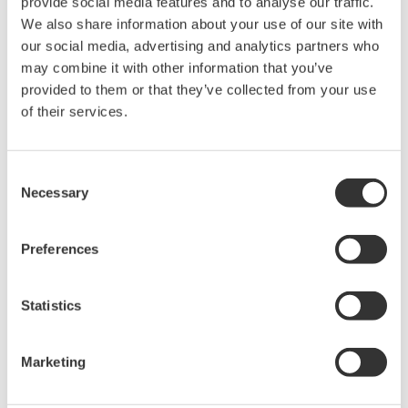
provide social media features and to analyse our traffic.
We also share information about your use of our site with
our social media, advertising and analytics partners who
may combine it with other information that you’ve
provided to them or that they’ve collected from your use
of their services.
Consent
Necessary
Selection
CENTUM VP Distribuido Sistema de control
Preferences
El sistema de control integrado CENTUM VP
Statistics
garantiza un rendimiento de la planta sin
interrupciones "sólo tiempo de actividad" para una
productividad y rentabilidad óptimas en el campo de
Marketing
las energías renovables.