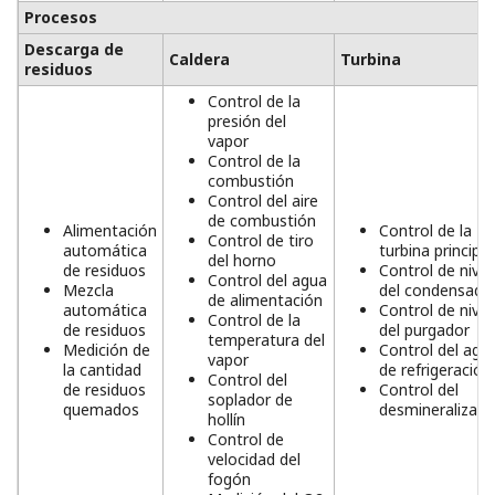
Procesos
Descarga de
Caldera
Turbina
residuos
Control de la
presión del
vapor
Control de la
combustión
Control del aire
de combustión
Alimentación
Control de la
Control de tiro
automática
turbina principal
del horno
de residuos
Control de nivel
Control del agua
Mezcla
del condensado
de alimentación
automática
Control de nivel
Control de la
de residuos
del purgador
temperatura del
Medición de
Control del agu
vapor
la cantidad
de refrigeración
Control del
de residuos
Control del
soplador de
quemados
desmineralizado
hollín
Control de
velocidad del
fogón