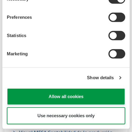
Preferences
Statistics
Supply Chain Management
Marketing
Estas soluciones de gestión de cadena de
suministro ayudan a mantener la eficacia de las
operaciones y permiten responder a tiempo a
Show details
los cambios en las condiciones del mercado.
Allow all cookies
Fuera de las instalaciones y gestión de
terminales
Automatización de terminales
Use necessary cookies only
Control de movimientos (VisaOM)