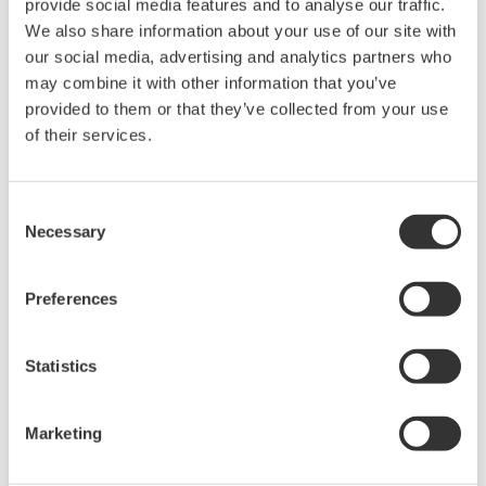
provide social media features and to analyse our traffic.
die neueste Erweiterung der EJA-Reihe im
We also share information about your use of our site with
DPharp-Sortiment von Yokogawa. DPharp EJX-
our social media, advertising and analytics partners who
may combine it with other information that you’ve
Messumformer verfügen über eine neue Multi-
provided to them or that they’ve collected from your use
Sensing-Technologie der nächsten Generation,
of their services.
welche nahezu die höchste Leistung und
Präzision auf dem Markt bietet.
Consent
EJA210E
Necessary
Selection
EJX210A
EJXC40A (DRS)
Preferences
EJA110E
EJX110A
Statistics
EJA118E
EJX118A
Marketing
EJA130E
EJX130A