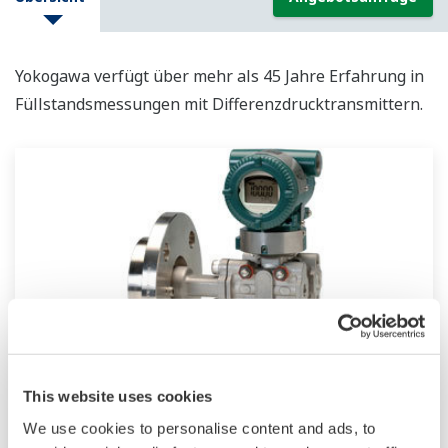
Yokogawa verfügt über mehr als 45 Jahre Erfahrung in
Füllstandsmessungen mit Differenzdrucktransmittern.
Füllstandmessumformer
This website uses cookies
We use cookies to personalise content and ads, to
Die Messumformer der DPharp EJX-Reihe sind