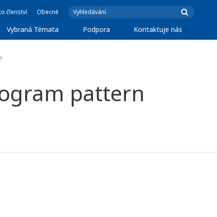
o členství
Obecné
Vybraná Témata
Podpora
Kontaktuje nás
?
rogram pattern