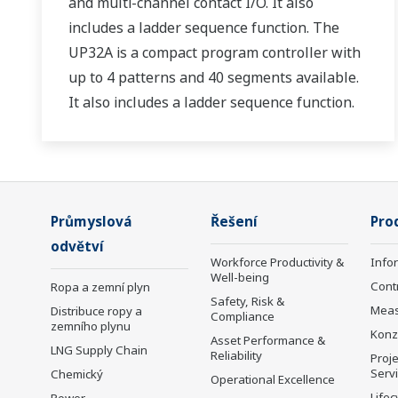
and multi-channel contact I/O. It also
includes a ladder sequence function. The
UP32A is a compact program controller with
up to 4 patterns and 40 segments available.
It also includes a ladder sequence function.
Průmyslová
Řešení
Pro
odvětví
Workforce Productivity &
Info
Well-being
Cont
Ropa a zemní plyn
Safety, Risk &
Mea
Distribuce ropy a
Compliance
zemního plynu
Konz
Asset Performance &
LNG Supply Chain
Reliability
Proje
Serv
Chemický
Operational Excellence
Lifec