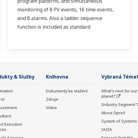
program patterns, and simultaneous
monitoring of 8 PV events, 16 time events,
and 8 alarms. Also a ladder sequence
function is included as standard.
dukty & Služby
Knihovna
Vybraná Téma
rmation
Dokumenty ke stažení
What's next for our
planet?
rol
Zdroje
Industry Segment 
surement
Videa
About OpreX
ultace
System of Systems
ct Execution
ices
IA2IA
ycle Services
Koncept Digitální