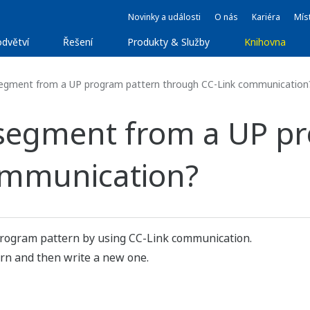
Novinky a události
O nás
Kariéra
Míst
dvětví
Řešení
Produkty & Služby
Knihovna
segment from a UP program pattern through CC-Link communication
 segment from a UP p
ommunication?
program pattern by using CC-Link communication.
ern and then write a new one.