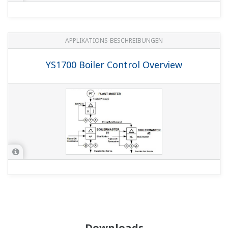
YS1350 Manual Setter for SV Setting, YS1360
Manual Setter for MV Setting (Functional
Enhancement)
(940 KB)
List of RoHS (2011/65/EU) Directive Compliant
Products (6-substances RoHS compliant products)
(356 KB)
Software
YSS1000 Setting Software *Log-in Required
Technische Dokumentationen
Recorders, Data Loggers, and Control Products
Security Standard
(488 KB)