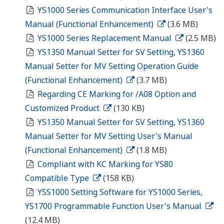
YS1000 Series YS1xx0-02x Compatible Type for
YS100 (with YS100 case)
(327 KB)
YS1000 Series YS1xx0-03x Compatible Type for
YS80 Internal Unit/Compatible Type for EBS, I, EK,
and HOMAC
(378 KB)
YS1000 Series YS1xx0-04x Compatible Type for
YS80 (compatible size for YS80 with YS100
terminal)
(295 KB)
YS1310 Indicator with Alarm, YS1350 Manual
Setter for SV Setting, YS1360 Manual Setter for MV
Setting (YS13x0-00x)
(278 KB)
YS1000 Series YS1xx0-05x Compatible Type for
Pneumatic 100 Line (with YS100 Terminal)
(313
KB)
YS020 120ohm Terminating Resistor for
RS422/RS485 Communication
(71 KB)