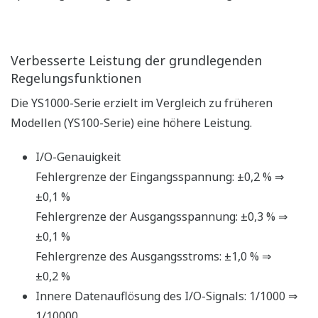
Leistungsstark und flexibel
Ethernet-Unterstützung
Das Instrument kann problemlos an DAQWORX,
SMARTDAC+, allgemeine SCADA und OPC-Server über
Ethernet (Modbus/TCP) angeschlossen werden.
Ethernet: Verfügbar für das YS1000-Grundmodell.