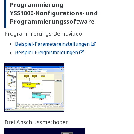
jetzt an Türen installieren, was zuvor problematisch
war.
Übersichtliches Konzept der
Außenseiten