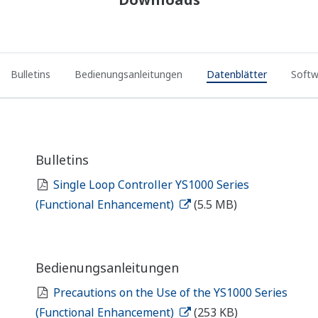
YS1000 Replacement Guide Overview, Model
Conversion (Functional Enhancement)
(3.8 MB)
YS1000 Replacement Guide SLPC → YS1700
User Program Conversion (Functional
Enhancement)
(10.8 MB)
YS1000 Replacement Guide YS170 → YS1700
User Program Conversion (Functional
Enhancement)
(9.2 MB)
YS1000 Series Replacement Guide Installation
and Wiring (Functional Enhancement)
(1.6 MB)
Zeichnungen
YS010 Expandable I/O Terminal
(472 KB)
YS011 Expandable I/O Cable
(432 KB)