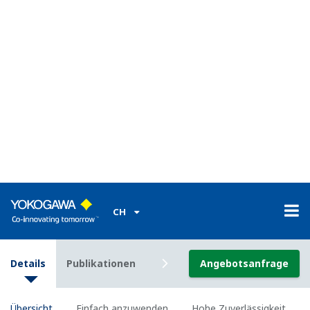
Die Bedienungsanzeige wurde um eine squarf-
Messanzeige erweitert.
squarf-Gehäuse für Austauschzwecke (SHUP-000,
separat erhältlich)
Einfach anzuwenden
Anzeige