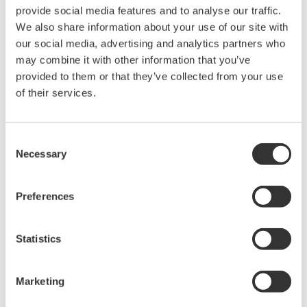
Kommunikationsprotokoll geeignet.
Kommunikation mit CENTUM
Das Instrument unterstützt wie die früheren Modelle
die Kommunikation mit dem Produktionsleitsystem
(CENTUM) von Yokogawa. Diese Eigenschaft ist ideal
für das Produktionsleitsystem-Backup in
Chemiewerken und anderen Anwendungen, die eine
besonders hohe Zuverlässigkeit erfordern.
Anwendbare Modelle: YS1700,YS1500,YS1350 und
YS1360