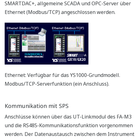
Publikationen
Applikations-beschreibungen
APPLIKATIONS-BESCHREIBUNGEN
Boiler Control Solution: Instruments and