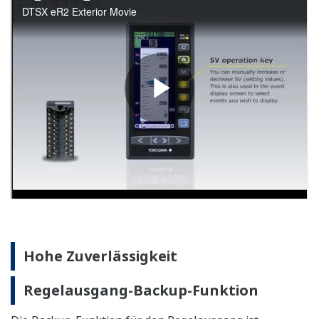
Problem auftritt.
*Serienmäßig in YS1700-1xx, YS1500-1xx, YS1360-
1xx enthalten
Batteriefreies Speicher-Backup
Für das Speicher-Backup wird ein nichtflüchtiger
Speicher verwendet. Der Verzicht auf Batterien,
Backup-Kondensatoren oder andere Komponenten
verbessert die Betriebslebensdauer.