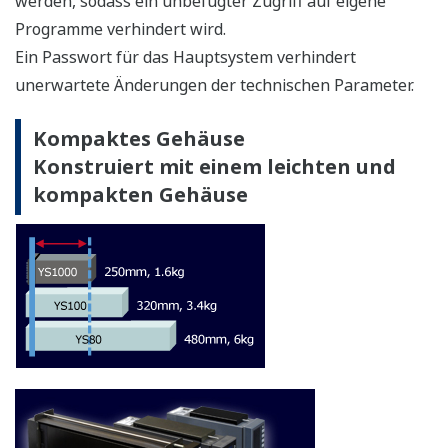
Dank der dualen Prozessorkonstruktion (Haupt-
und Display-Prozessor) bleibt die manuelle
Regelungsfunktion und Anzeige auch dann
erhalten, wenn Unregelmäßigkeiten an einem
Prozessor auftreten. Wenn die
Selbstdiagnosefunktion des Reglers einen Ausfall
des Regelschaltkreises erkennt, kann der Regler
den analogen/digitalen Ausgang aussetzen, in den
manuellen Modus wechseln und manuell von dem
Bediener gesteuert werden.