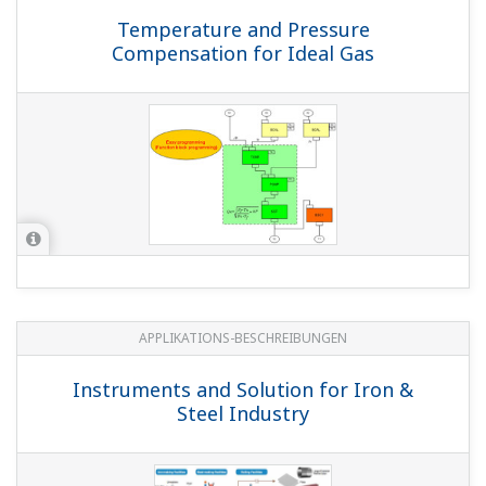
(Functional Enhancement)
(5.5 MB)
Bedienungsanleitungen
Precautions on the Use of the YS1000 Series
(Functional Enhancement)
(253 KB)
YS1000 Series Communication Interface User's
Manual (Functional Enhancement)
(3.6 MB)
YS1000 Series Replacement Manual
(2.5 MB)
YS1350 Manual Setter for SV Setting, YS1360
Manual Setter for MV Setting Operation Guide
(Functional Enhancement)
(3.7 MB)
Regarding CE Marking for /A08 Option and
Customized Product
(130 KB)
YS1350 Manual Setter for SV Setting, YS1360