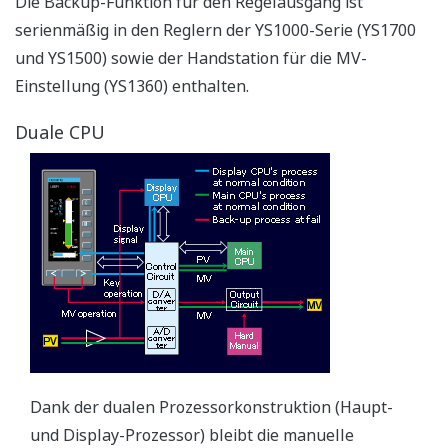
Die AC-/DC-Spannungsversorgung widersteht
Schwankungen in der Stromleitung.
Die AC-/DC-Spannungsversorgung (100 V/24 V)
versorgt das Instrument für eine konsistente Leistung.
Darüber hinaus ist das Gerät mit Gleichstrom
ungeachtet der Polarität kompatibel (geben Sie 220 V
Spannungsversorgung bei der Bestellung an).
Verbesserte Leistung der grundlegenden
Regelungsfunktionen
Die YS1000-Serie erzielt im Vergleich zu früheren
Modellen (YS100-Serie) eine höhere Leistung.
I/O-Genauigkeit
Fehlergrenze der Eingangsspannung: ±0,2 % ⇒