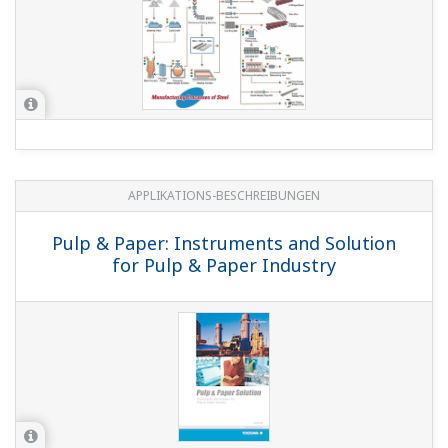
Manual Setter for MV Setting User's Manual
(Functional Enhancement)
(1.8 MB)
Compliant with KC Marking for YS80
Compatible Type
(158 KB)
YSS1000 Setting Software for YS1000 Series,
YS1700 Programmable Function User's Manual
(12.4 MB)
YSS1000 Setting Software Installation Manual
(Functional Enhancement)
(1004 KB)
Datenblätter
YSS1000 Setting Software (Functional
Enhancement)
(877 KB)
New Legislative Framework (NLF) Conforming
Products
(362 KB)