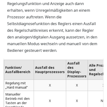
±0,1 %
Fehlergrenze der Ausgangsspannung: ±0,3 % ⇒
±0,1 %
Fehlergrenze des Ausgangsstroms: ±1,0 % ⇒
±0,2 %
Innere Datenauflösung des I/O-Signals: 1/1000 ⇒
1/10000
Innere Berechnungsauflösung des PID oder
anderer Berechnungen: 1/4096 ⇒ 1/65536
Regleraustausch während des Betriebs möglich
(tragbare Handstation)
Nutzen Sie die tragbare Handstation YS110, wenn Sie
einen Regler austauschen oder warten. Sie können
ohne Unterbrechung des Regelausgangs auf den