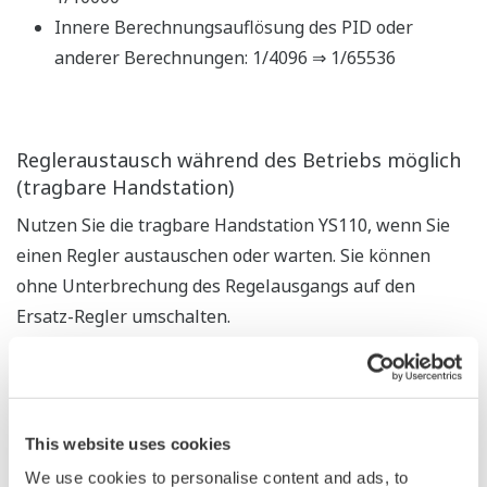
Modbus/TCP-Serverfunktion (ein Anschluss).
Kommunikation mit SPS
Anschlüsse können über das UT-Linkmodul des FA-M3
und die RS485-Kommunikationsfunktion vorgenommen
werden. Der Datenaustausch zwischen dem Instrument
und dem FA-M3 erfordert keine Programmierung.
Das YS1000 ist darüber hinaus für den Anschluss an
SPS verschiedener Hersteller über das Modbus-