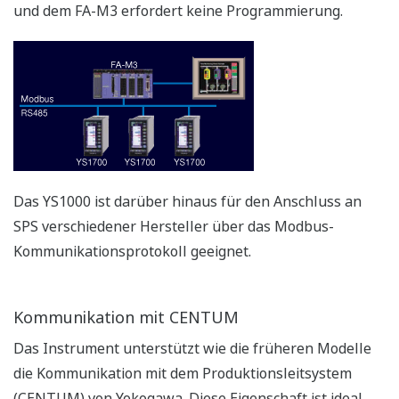
Solution for Automatic Boiler Control
APPLIKATIONS-BESCHREIBUNGEN
Boiler Feedwater Treatment Chemical
Injection (or Chemical Dosing)