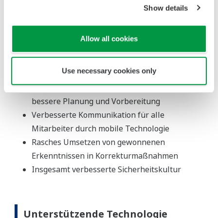
Show details
Einige Vorteile des digitalen Permit-to-Work-
Systems von Yokogawa
Allow all cookies
Gesteigerte Produktivität
Kostenvorteile durch höhere Effizienz
Use necessary cookies only
Verbindungen zu
Wartungsmanagementsystemen für eine
bessere Planung und Vorbereitung
Verbesserte Kommunikation für alle
Mitarbeiter durch mobile Technologie
Rasches Umsetzen von gewonnenen
Erkenntnissen in Korrekturmaßnahmen
Insgesamt verbesserte Sicherheitskultur
Unterstützende Technologie