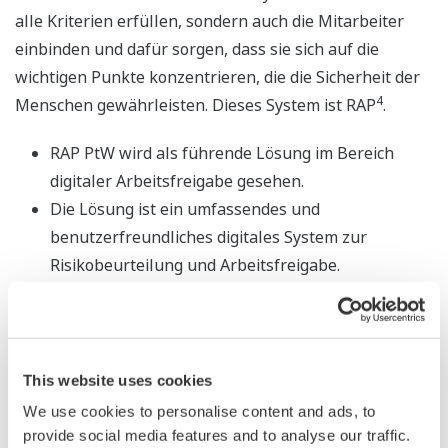
alle Kriterien erfüllen, sondern auch die Mitarbeiter
einbinden und dafür sorgen, dass sie sich auf die
wichtigen Punkte konzentrieren, die die Sicherheit der
4
Menschen gewährleisten. Dieses System ist RAP
.
RAP PtW wird als führende Lösung im Bereich
digitaler Arbeitsfreigabe gesehen.
Die Lösung ist ein umfassendes und
benutzerfreundliches digitales System zur
Risikobeurteilung und Arbeitsfreigabe.
Das einzigartige, intelligente, auf Symbolen
basierendes Design stellt sicher, dass alle Regeln
und Kontrollen einfach angewendet werden
können und mit den vielen Möglichkeiten der
This website uses cookies
Konfiguration passt es sich an jeden Arbeitsablauf
We use cookies to personalise content and ads, to
an.
provide social media features and to analyse our traffic.