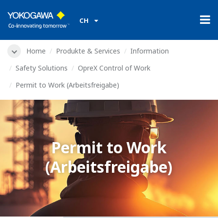
CH
Home
Produkte & Services
Information
Safety Solutions
OpreX Control of Work
Permit to Work (Arbeitsfreigabe)
Permit to Work
(Arbeitsfreigabe)