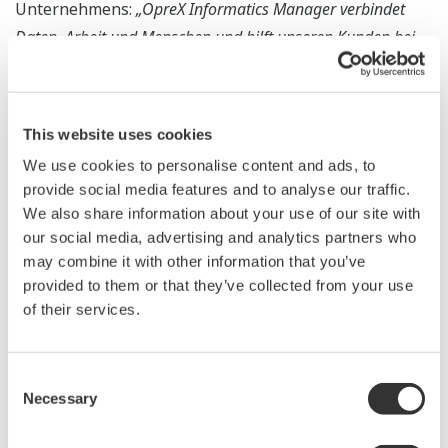
Unternehmens:
„OpreX Informatics Manager verbindet
Daten, Arbeit und Menschen und hilft unseren Kunden bei
der digitalen Transformation ihrer Abläufe. Er ermöglicht
die gemeinsame Nutzung von Daten nicht nur innerhalb
eines Labors, sondern auch mit anderen Abteilungen wie
This website uses cookies
der Produktion und der Qualitätssicherung, und erleichtert
We use cookies to personalise content and ads, to
die Laborautomatisierung und die intelligente Fertigung,
provide social media features and to analyse our traffic.
indem er ein integriertes Management in einem einzigen
We also share information about your use of our site with
System ermög-licht.“
our social media, advertising and analytics partners who
may combine it with other information that you’ve
Weitere Informationen
provided to them or that they’ve collected from your use
of their services.
https://www.yokogawa.com/solutions/products-and-
services/life-science/oprex-informatics-manager/
Consent
Necessary
Selection
Über OpreX