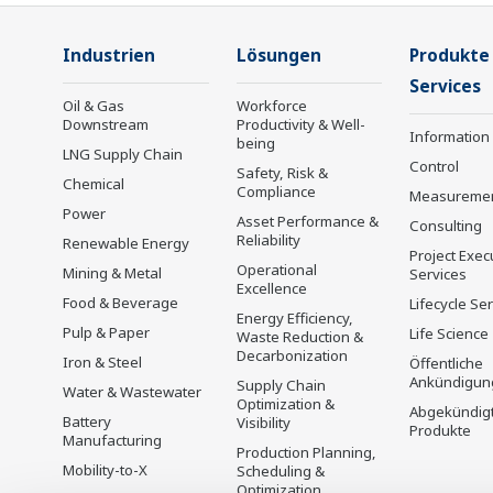
Industrien
Lösungen
Produkte
Services
Oil & Gas
Workforce
Downstream
Productivity & Well-
Information
being
LNG Supply Chain
Control
Safety, Risk &
Chemical
Compliance
Measureme
Power
Asset Performance &
Consulting
Reliability
Renewable Energy
Project Exec
Operational
Mining & Metal
Services
Excellence
Food & Beverage
Lifecycle Se
Energy Efficiency,
Pulp & Paper
Life Science
Waste Reduction &
Decarbonization
Iron & Steel
Öffentliche
Ankündigun
Supply Chain
Water & Wastewater
Optimization &
Abgekündig
Battery
Visibility
Produkte
Manufacturing
Production Planning,
Mobility-to-X
Scheduling &
Optimization