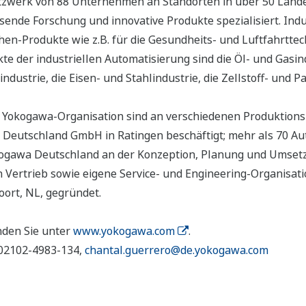
tzwerk von 88 Unternehmen an Standorten in über 50 Lände
nde Forschung und innovative Produkte spezialisiert. Indu
en-Produkte wie z.B. für die Gesundheits- und Luftfahrttec
te der industriellen Automatisierung sind die Öl- und Gasin
ndustrie, die Eisen- und Stahlindustrie, die Zellstoff- und P
 Yokogawa-Organisation sind an verschiedenen Produktions-
Deutschland GmbH in Ratingen beschäftigt; mehr als 70 Aut
kogawa Deutschland an der Konzeption, Planung und Umset
 Vertrieb sowie eigene Service- und Engineering-Organisat
oort, NL, gegründet.
nden Sie unter
www.yokogawa.com
.
 02102-4983-134,
chantal.guerrero@de.yokogawa.com