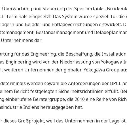
zur Überwachung und Steuerung der Speichertanks, Brücken
L-Terminals eingesetzt. Das System wurde speziell für die 
ern und Belade- und Entladevorrichtungen entwickelt. Die T
alitätsmanagement, Bestandsmanagement und Beladeplanma
es Unternehmens dar.
rtung für das Engineering, die Beschaffung, die Installatio
as Engineering wird von der Niederlassung von Yokogawa In
it weiteren Unternehmen der globalen Yokogawa Group au
adeterminals werden sowohl die Anforderungen der BPCL an
einem Bericht festgelegten Sicherheitsrichtlinien erfüllt. B
ung einberufene Beratergruppe, die 2010 eine Reihe von Ric
asindustrie Indiens herausgegeben hat.
 dieses Großprojekt, weil das Unternehmen in der Lage ist, 