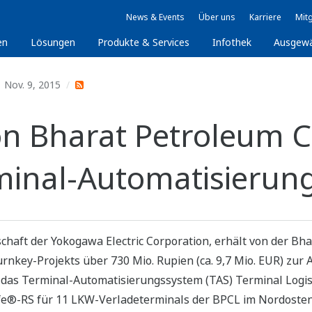
News & Events
Über uns
Karriere
Mitg
en
Lösungen
Produkte & Services
Infothek
Ausgew
Nov. 9, 2015
n Bharat Petroleum C
rminal-Automatisieru
schaft der Yokogawa Electric Corporation, erhält von der Bh
urnkey-Projekts über 730 Mio. Rupien (ca. 9,7 Mio. EUR) zu
 das Terminal-Automatisierungssystem (TAS) Terminal Logis
fe®-RS für 11 LKW-Verladeterminals der BPCL im Nordosten 