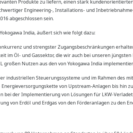
vanten Produkte zu liefern, einen stark kundenorientierten 
ochwertiger Engineering-, Installations- und Inbetriebnahme
2016 abgeschlossen sein.
okogawa India, äußert sich wie folgt dazu:
 Konkurrenz und strengster Zugangsbeschränkungen erhalten
t im Öl- und Gassektor, die wir auch bei unseren jüngsten 
CL großen Nutzen aus den von Yokogawa India implementier
 der industriellen Steuerungssysteme und im Rahmen des mit
e Energieversorgungskette von Upstream-Anlagen bis hin 
en bei der Implementierung von Lösungen für LKW-Verladete
rung von Erdöl und Erdgas von den Förderanlagen zu den E