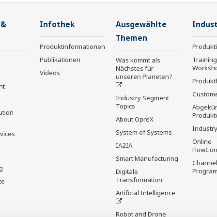
 &
Infothek
Ausgewählte
Indust
Themen
Produktinformationen
Produkt
Publikationen
Trainin
Was kommt als
Worksh
Nächstes für
Videos
unseren Planeten?
Produkt
nt
Custome
Industry Segment
Topics
Abgekün
ution
Produkt
About OpreX
Industry
System of Systems
rvices
Online
IA2IA
FlowCon
Smart Manufacturing
Channel
g
Progra
Digitale
Transformation
te
Artificial Intelligence
Robot and Drone