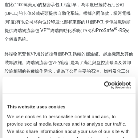
盧比(1100萬美元)的整套承包工程訂單，為印度巴拉特石油公司
(BPCL)的卡俥裝載碼頭提供自動化系統。根據合同條款，橫河電機
(印度)有限公司將向位於印度北部和東部的11個BPCL卡俥裝載碼頭
®
VP™
ProSafe
-RS
提供終端物流套包
終端自動化系統(TAS)和
安
全儀表系統。
終端物流套包VP用於監控每個BPCL碼頭的儲油罐、起重機架及其他
裝卸設施。終端物流套包VP的設計是為了滿足與監控油罐區及裝卸
設施相關的各種操作需求，還為了公司主要的石油、燃料及化工分
配終端的質量管理、庫存管理及裝貨進度管理。橫河電機(印度)有限
公司將全權負責11個碼頭的系統的工程、採購、安裝和試俥。工程
將在橫河電機位於印度班加羅爾的辦事處實施。所有作業將與橫河
電機集團的其他公司合作完成。
This website uses cookies
We use cookies to personalise content and ads, to
這些卡俥裝載碼頭的自動化不僅滿足了BPCL對使用先進技術的要
provide social media features and to analyse our traffic.
*
求，而且符合
M.B.Lal
委員會
發布的報告中規定的安全準則。橫河電
We also share information about your use of our site with
機(印度)有限公司之所以能從競爭者中脫穎而出，被BPCL選中參與