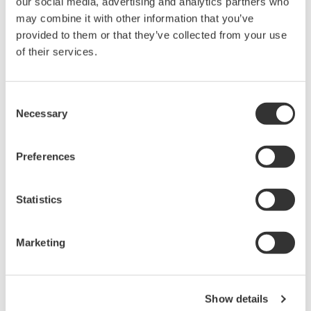
our social media, advertising and analytics partners who
may combine it with other information that you’ve
該項目，是因為它提供M.B. Lal委員會報告中指定的所有安全產品，
provided to them or that they’ve collected from your use
強烈展示了以客戶為核心的理念，在提供高質量的工程、安裝、試
of their services.
俥服務方面有優良的業績記錄。BPCL將該項目授予橫河電機(印度)
有限公司，表明了對其能夠滿足具有挑戰性的交付日程、同時確保
高質量的能力充滿信心。11個碼頭的所有作業將於2016年3月完成。
Consent
Necessary
Selection
橫河電機(印度)有限公司的總經理Tsutomu Murata認為：“該訂單是經
製激烈的競爭、克服進入壁壘而贏得的，它再次肯定了橫河電機在
Preferences
石油天然氣領域不斷增長的潛能，最近的石油終端項目就表明了這
一點。我們相信BPCL將會從橫河電機(印度)有限公司實施的解決方
Statistics
案中獲得巨大收益。
作為Transformation 2017中期經營計劃中控制業務的關鍵戰略，橫河
Marketing
電機正在以從上游到下游的整個能源供應鏈為目標市場拓展業務。
橫河電機在實施卡俥裝載碼頭及其他設施的解決方案方面有豐富的
Show details
經驗，這些設施用作石油天然氣廠和最終用戶之間的中繼站。受到