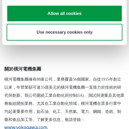
此次訂單的激勵，橫河電機將加速在能源供應鏈中拓展控制業務，
促進終端物流套包VP及其他解決方案的銷售，幫助客戶優化石油天
Allow all cookies
然氣運輸設施中的操作。
Use necessary cookies only
*
印度政府設立的顧問團，於2010年發布一系列建議，解決該國在
石油天然氣行業中的安全問題。
關於橫河電機集團
橫河電機集團擁有88家公司，業務覆蓋56個國家。自從1915年創立
以來，年營業額可達35億美元的橫河電機集團一直致力於技術的研
究與創新。我公司圍繞工業自動化與控制(IA)、測試與測量及其他業
務板組開拓業務。尤其在工業自動化領域，橫河電機在眾多行業中
均起著重要作用，如石油、化工、天然氣、電力、鋼鐵、造紙、制
藥和食品加工等。了解更多信息，敬請登錄：
www.yokogawa.com
.