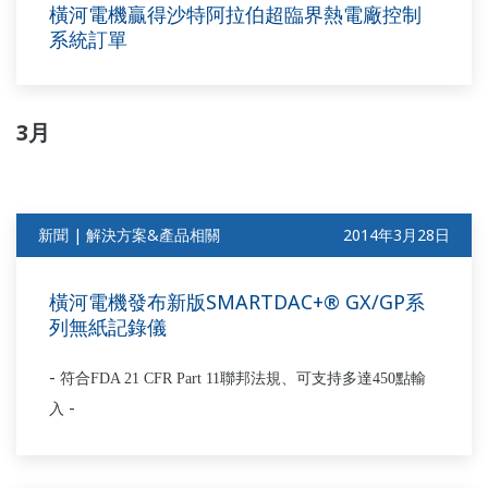
橫河電機贏得沙特阿拉伯超臨界熱電廠控制
系統訂單
3月
新聞 | 解決方案&產品相關
2014年3月28日
橫河電機發布新版SMARTDAC+® GX/GP系
列無紙記錄儀
-
符合
FDA 21 CFR Part 11
聯邦法規、可支持多達
450
點輸
-
入