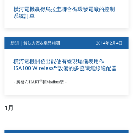
橫河電機贏得烏拉圭聯合循環發電廠的控制
系統訂單
新聞 | 解決方案&產品相關
2014年2月4日
橫河電機開發出能使有線現場儀表用作
ISA100 Wireless™設備的多協議無線適配器
-
-
®
將發布
HART
和
Modbus
型
1月