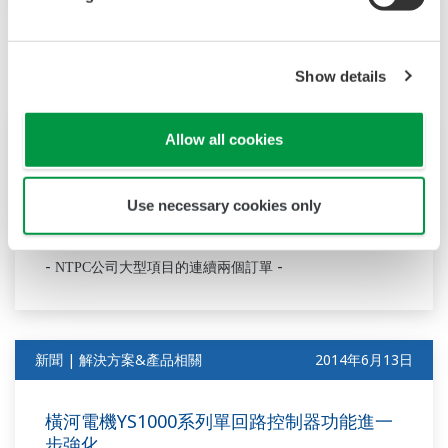
6月
Show details
新聞 | 專案
2014年6月16日
Allow all cookies
橫河電機贏得印度Lara超臨界燃煤發電廠控
Use necessary cookies only
制系統訂單
-
-
NTPC
公司大型項目的連續兩個訂單
新聞 | 解決方案&產品相關
2014年6月13日
橫河電機YS1000系列單回路控制器功能進一
步強化