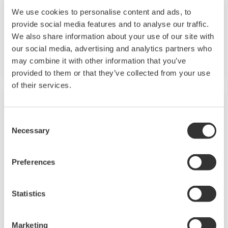
新聞 | 解決方案&產品相關
2014年7月15日
We use cookies to personalise content and ads, to
provide social media features and to analyse our traffic.
We also share information about your use of our site with
橫河電機CENTUM® VP生產控制系統獲得
our social media, advertising and analytics partners who
ISASecure® EDSA認證
may combine it with other information that you’ve
provided to them or that they’ve collected from your use
of their services.
新聞 | 企業
2014年7月3日
Consent
Yokogawa Reaches Agreement with
Necessary
Selection
GasSecure on Distribution of GasSecure's
Wireless Gas Detectors through
Preferences
Yokogawa's Global Sales Network
- A wider field wireless product lineup for
Statistics
improved safety management -
Marketing