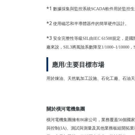
*1
數據採集與監控系統SCADA軟件用於監控
*2
使用磁芯和半導體器件的簡單硬件設計。
*3
安全完整性等級SIL由IEC 61508規定，
廠來說，SIL3將風險系數降至1/1000–1/10000，SIL
應用/主要目標市場
用於煉油、天然氣加工設施、石化工廠、石油天然氣
關於橫河電機集團
橫河電機集團擁有86家公司，業務覆蓋56個國
與控制(IA)、測試與測量及其他業務板組開