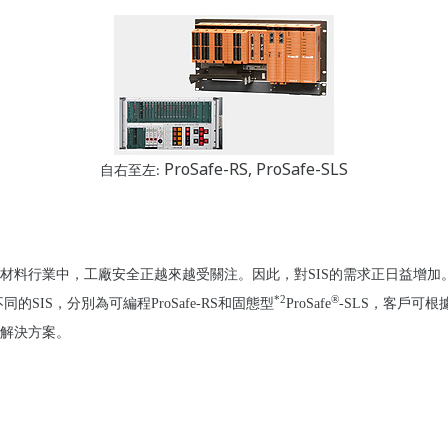
ProSafe-RS, ProSafe-SLS
自右至左
:
材料行業中，工廠安全正越來越受關注。因此，對SIS的需求正日益增加
*2
®
IS，分別為可編程ProSafe-RS和
固態型
ProSafe
-SLS，客戶可
解決方案。