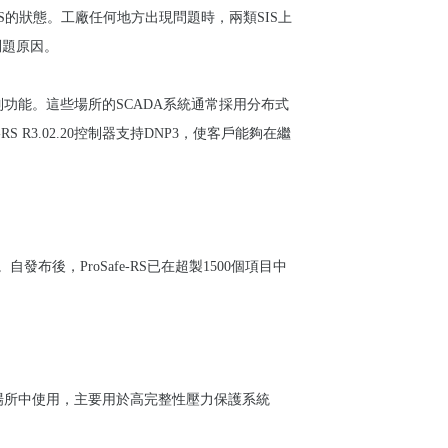
SLS SIS的狀態。工廠任何地方出現問題時，兩類SIS上
問題原因。
制功能。這些場所的SCADA系統通常採用分布式
 R3.02.20控制器支持DNP3，使客戶能夠在繼
自發布後，ProSafe-RS已在超製1500個項目中
00個場所中使用，主要用於高完整性壓力保護系統