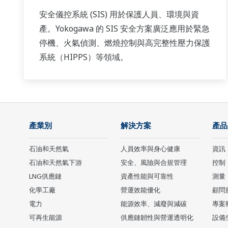
安全儀控系統 (SIS) 用於保護人員、環境與資
產。Yokogawa 的 SIS 安全方案廣泛應用於緊急
停機、火氣偵測、燃燒控制與高完整性壓力保護
系統（HIPPS）等領域。
產業別
解決方案
產品
石油和天然氣
人員效率與身心健康
資訊
石油和天然氣下游
安全、風險與合規管理
控制
LNG供應鏈
資產性能與可靠性
測量
化學工廠
營運效能優化
顧問
電力
能源效率、減廢與減碳
專案
可再生能源
供應鏈韌性與營運透明化
設備