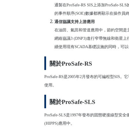
通製在ProSafe-RS SIS上添加ProSa
的事件順序(SOE)數據都將顯示在操作
通信協議支持上游應用
在油田、氣田和管道應用中，節約空間是主要
網絡協議3 (DNP3)進行窄帶無線和衛星上
續使用現有SCADA基礎設施的同時，可
關於ProSafe-RS
ProSafe-RS
是2005年2月發布的可編程型SIS。它
使用。
關於ProSafe-SLS
ProSafe-SLS
是1997年發布的固態硬接線型安全儀
(HIPPS)應用中。