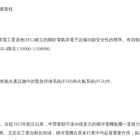
生產製程。
是國際電工委員會(IEC)確立的關於電氣與電子設備功能安全性的標準。有四個等
4降至1/10000–1/100000。
生產設施中的緊急停俥系統(ESD)和火氣系統(FGS)中。
家。自從1915年創立以來，年營業額可達40億美元的橫河電機集團一直
拓業務。尤其在工業自動化領域，橫河電機在眾多行業中均起著重要作用，