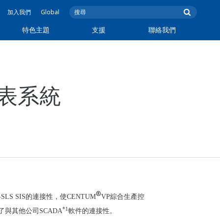
加入我們
Global
特色主題
支援
聯絡我們
儀表系統
®
fe-SLS SIS的連接性，使CENTUM
VP綜合生產控
*1
與其他公司SCADA
軟件的連接性。