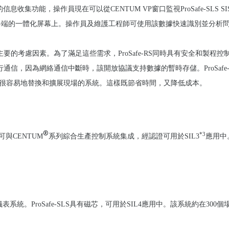
fe-SLS的信息收集功能，操作員現在可以從CENTUM VP窗口監視ProSafe-
員終端的一體化屏幕上。操作員及維護工程師可使用該數據快速識別並分析
的考慮因素。為了滿足這些需求，ProSafe-RS同時具有安全和製程控
行通信，因為網絡通信中斷時，該開放協議支持數據的暫時存儲。ProSafe-RS
以很容易地替換和擴展現場的系統。這樣既節省時間，又降低成本。
®
*3
可與CENTUM
系列綜合生產控制系統集成，經認證可用於SIL3
應用中。
表系統。ProSafe-SLS具有磁芯，可用於SIL4應用中。該系統約在3