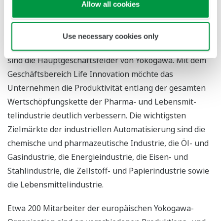
zukunftsweisende Forschung und innovative Produkte
Allow all cookies
spezialisiert. Industri-elle Automatisierung, Test- und
Messausrüstung sowie innovative Nischen-Produkte
Use necessary cookies only
wie z.B. für die Gesundheits- und Luftfahrttechnologie
sind die Hauptgeschäftsfelder von Yokogawa. Mit dem
Geschäftsbereich Life Innovation möchte das
Unternehmen die Produktivität entlang der gesamten
Wertschöpfungskette der Pharma- und Lebensmit-
telindustrie deutlich verbessern. Die wichtigsten
Zielmärkte der industriellen Automatisierung sind die
chemische und pharmazeutische Industrie, die Öl- und
Gasindustrie, die Energieindustrie, die Eisen- und
Stahlindustrie, die Zellstoff- und Papierindustrie sowie
die Lebensmittelindustrie.
Etwa 200 Mitarbeiter der europäischen Yokogawa-