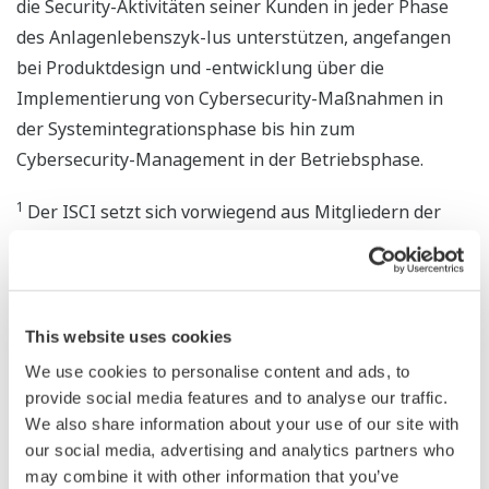
die Security-Aktivitäten seiner Kunden in jeder Phase
des Anlagenlebenszyk-lus unterstützen, angefangen
bei Produktdesign und -entwicklung über die
Implementierung von Cybersecurity-Maßnahmen in
der Systemintegrationsphase bis hin zum
Cybersecurity-Management in der Betriebsphase.
1
Der ISCI setzt sich vorwiegend aus Mitgliedern der
International Society of Automation (ISA) zusammen,
die sich mit der Security industrieller
Steuerungssysteme und -geräte befassen. Das
ISASecure® SDLA-Zertifizierungsprogramm des ISCI
This website uses cookies
dient der Bewertung von Security-
We use cookies to personalise content and ads, to
Entwicklungsprozessen in Unternehmen.
provide social media features and to analyse our traffic.
2
We also share information about your use of our site with
Die Spezifikationen der ISASecure® SDLA-Version
our social media, advertising and analytics partners who
2.0.0 wurden im Februar 2018 veröffentlicht. Diese
may combine it with other information that you’ve
Spezifikationen basieren auf der internationalen Norm