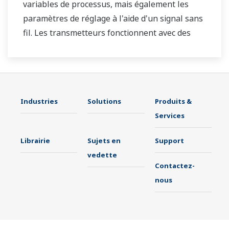
variables de processus, mais également les
paramètres de réglage à l'aide d'un signal sans
fil. Les transmetteurs fonctionnent avec des
piles et le coût d’installation peut être réduit
car le câblage est inutile. La communication est
basée sur les spécifications du protocole
ISA100.11a.
Industries
Solutions
Produits &
Services
Librairie
Sujets en
Support
vedette
Contactez-
nous