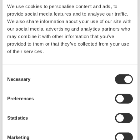
solution de production totale qui englobe la
We use cookies to personalise content and ads, to
planification, l'ordonnancement, la gestion et le
provide social media features and to analyse our traffic.
contrôle est nécessaire pour atteindre les
We also share information about your use of our site with
objectifs à long terme en matière de rentabilité,
our social media, advertising and analytics partners who
d'efficacité et de protection de l'environnement.
may combine it with other information that you’ve
Les produits et solutions liés
Avec des années d'expertise dans le domaine de
provided to them or that they’ve collected from your use
of their services.
l'automatisation, Yokogawa peut vous apporter
des solutions globales abordables pour une
meilleure opérabilité et un monde plus propre.
Consent
Necessary
Selection
Preferences
Statistics
Marketing