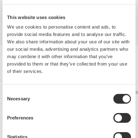
Process Industries
This website uses cookies
We use cookies to personalise content and ads, to
provide social media features and to analyse our traffic.
We also share information about your use of our site with
our social media, advertising and analytics partners who
may combine it with other information that you’ve
Wyszukaj Dokumentacja według
provided to them or that they’ve collected from your use
Kategorii
of their services.
Przemysł
Integrated Solutions
Produkty & Usługi
Po
Consent
Necessary
Selection
Preferences
Ropa i gaz
Statistics