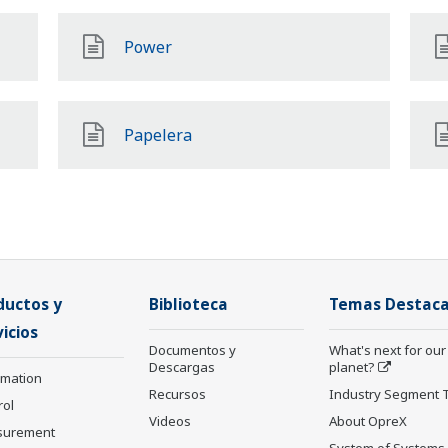
Power
Papelera
ductos y
Biblioteca
Temas Destac
icios
Documentos y
What's next for our
Descargas
planet?
rmation
Recursos
Industry Segment 
rol
Videos
About OpreX
surement