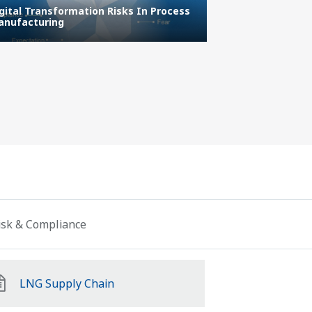
gital Transformation Risks In Process
Digitalization, 
anufacturing
Transformation
Risk & Compliance
LNG Supply Chain