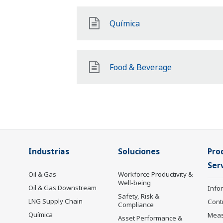
Química
Food & Beverage
Industrias
Soluciones
Pro
Serv
Oil & Gas
Workforce Productivity &
Well-being
Oil & Gas Downstream
Info
Safety, Risk &
LNG Supply Chain
Cont
Compliance
Química
Mea
Asset Performance &