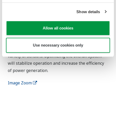
Show details
To maximize the efficiency of every part of this
process, from water intake to heat exchange,
power generation, and water discharge, this system
Allow all cookies
relies on an integrated control and monitoring
system, performance management software, safety
Use necessary cookies only
instrumentation, wireless communications, and a
variety of sensors. Optimizing the overall system
will stabilize operation and increase the efficiency
of power generation.
Image Zoom