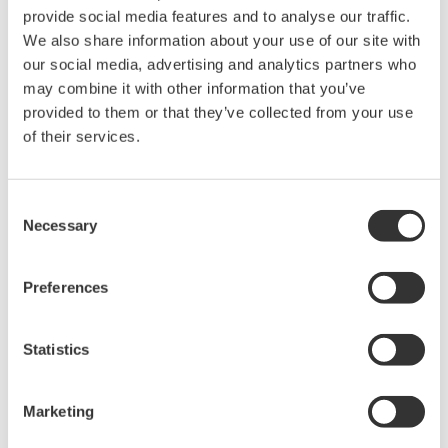
provide social media features and to analyse our traffic.
We also share information about your use of our site with
our social media, advertising and analytics partners who
An OTEC system is comprised of components such
may combine it with other information that you’ve
as an evaporator, condenser, turbine, generator, and
provided to them or that they’ve collected from your use
of their services.
pump. This system utilizes the temperature
difference between warm surface seawater and
deep seawater (taken from depths of 600 to 1000
Consent
meters) to generate electricity. This is done using a
Necessary
Selection
working fluid with the low boiling point that
vaporizes as the result of heat transfer from the
Preferences
warm surface seawater in the evaporator.The vapor
drives the turbine, which in turn drives a generator
Statistics
to produce electricity. The vapor then is passed
through the condenser, where the transfer of heat
Marketing
energy to the cold seawater returns the vapor to a
liquid state.