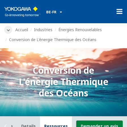
BE-FR
Accueil
Industries
Énergies Renouvelables
Conversion de L'énergie Thermique des Océans
Conversion de
L'énergie Thermique
des Océans
nérale
Details
Ressources
Demandez un avis