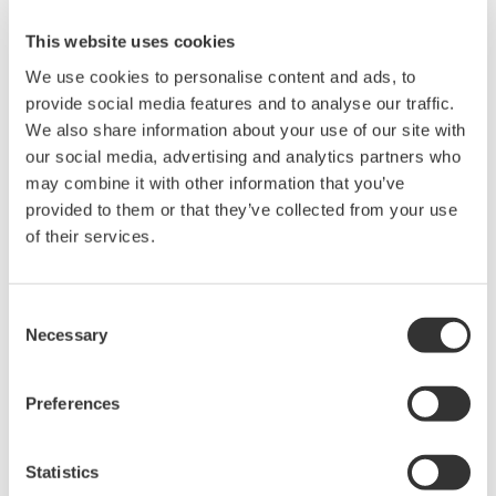
Produkte und Lösungen zu liefern, die die Kunden
This website uses cookies
zufriedenstellen.
We use cookies to personalise content and ads, to
Yokogawa erhielt 1992 erstmals die Zertifizierung nach
provide social media features and to analyse our traffic.
ISO 9001, und auch die wichtigsten
We also share information about your use of our site with
Konzernunternehmen innerhalb und außerhalb Japans
our social media, advertising and analytics partners who
haben diese Zertifizierung erhalten. Spezialisten
may combine it with other information that you’ve
kümmern sich um die Probleme und Fragen, die Kunden
provided to them or that they’ve collected from your use
of their services.
im Zusammenhang mit den Produkten haben.
Yokogawa verfügt über ein Service-System mit einem
Global Response Center, das die Anlagen der Kunden
Consent
weltweit kontinuierlich überwacht, um deren Sicherheit
Necessary
Selection
zu gewährleisten.
Als Teil seines Qualitätssicherungssystems
Preferences
gewährleistet Yokogawa auch die Rückverfolgbarkeit
von Messgeräten.
Statistics
Yokogawa ist ein Unternehmen, das beim Japan