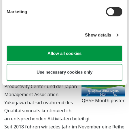
Calibration Service System (JCSS) für Elektrizität, Druck,
Marketing
Durchfluss und Zeit registriert ist.
Yokogawa QHSE*-Monat
Show details
1960 wurde in Japan der
November zum Qualitätsmonat
Allow all cookies
erklärt - von der Union
japanischer Wissenschaftler und
Ingenieure, der Japanese
Use necessary cookies only
Standards Association, dem Japan
Productivity Center und der Japan
Management Association.
QHSE Month poster
Yokogawa hat sich während des
Qualitätsmonats kontinuierlich
an entsprechenden Aktivitäten beteiligt.
Seit 2018 führen wir jedes Jahr im November eine Reihe