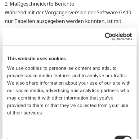
2. Maßgeschneiderte Berichte
Während mit der Vorgängerversion der Software GA10
nur Tabellen ausgegeben werden konnten, ist mit
Release 2 nun auch die Ausgabe von Berichten mit
Diagrammen, Texten und Bildern möglich. Mit dieser
Funktion können Betreiber maßgeschneiderte Berichte
erstellen, z.B. über das Einreichen von Dokumenten bei
This website uses cookies
Regierungsbehörden und über die Ergebnisse von
We use cookies to personalise content and ads, to
Produktbewertungen.
provide social media features and to analyse our traffic.
We also share information about your use of our site with
3. Verbesserte Konnektivität mit Host-Systemen
our social media, advertising and analytics partners who
Für eine verbesserte Konnektivität mit übergeordneten
may combine it with other information that you’ve
Automatisierungssystemen und Datenbanken
provided to them or that they’ve collected from your use
of their services.
unterstützt die Software GA10 2 das industrielle
Kommunikationsprotokoll OPC UA. So können nun
mehr Systeme auf Daten zugreifen, die von Anlagen-
Consent