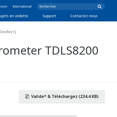
ésion
International
ujets en vedette
Support
Contactez-nous
[DevRev1]
ctrometer TDLS8200
Valide* & Téléchargez (234.4 KB)