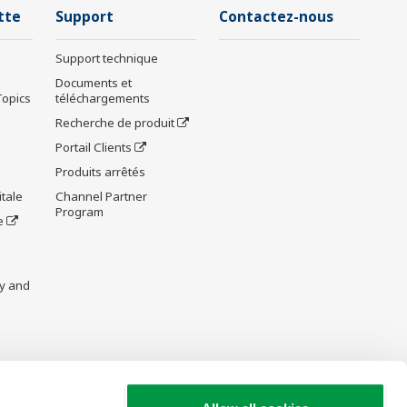
tte
Support
Contactez-nous
Support technique
Documents et
Topics
téléchargements
Recherche de produit
Portail Clients
Produits arrêtés
tale
Channel Partner
Program
e
y and
re Wiki