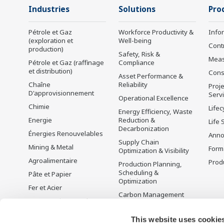
Industries
Solutions
Pro
Pétrole et Gaz
Workforce Productivity &
Info
(exploration et
Well-being
Cont
production)
Safety, Risk &
Mea
Pétrole et Gaz (raffinage
Compliance
et distribution)
Cons
Asset Performance &
Chaîne
Reliability
Proje
D'approvisionnement
Serv
Operational Excellence
Chimie
Lifec
Energy Efficiency, Waste
Energie
Reduction &
Life 
Decarbonization
Énergies Renouvelables
Anno
Supply Chain
Mining & Metal
Form
Optimization & Visibility
Agroalimentaire
Produ
Production Planning,
Scheduling &
Pâte et Papier
Optimization
Fer et Acier
Carbon Management
Eau et Traitement des
Solution
Eaux Usées
Gestion de l'énergie
This website uses cookie
Battery Manufacturing