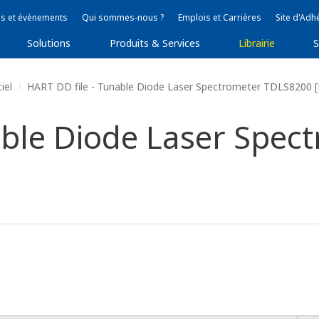
s et évènements
Qui sommes-nous ?
Emplois et Carrières
Site d'Adh
Solutions
Produits & Services
Librairie
S
iel
HART DD file - Tunable Diode Laser Spectrometer TDLS8200 
able Diode Laser Spe