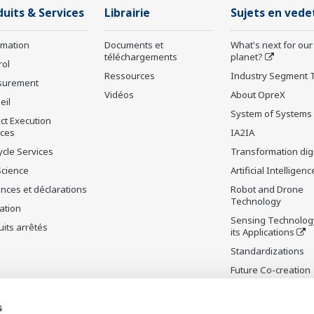
duits & Services
Librairie
Sujets en vede
rmation
Documents et
What's next for our
téléchargements
planet?
rol
Ressources
Industry Segment 
surement
Vidéos
About OpreX
eil
System of Systems
ct Execution
ices
IA2IA
ycle Services
Transformation digi
Science
Artificial Intelligenc
nces et déclarations
Robot and Drone
Technology
ation
Sensing Technolog
its arrêtés
its Applications
Standardizations
Future Co-creation
Initiative
Digital Infrastructu
s