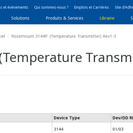
s et évènements
Qui sommes-nous ?
Emplois et Carrières
Site d'Adh
Solutions
Produits & Services
Librairie
S
iel
Rosemount 3144P: (Temperature Transmitter) Rev1-3
(Temperature Transmit
Device Type
Dev/DD R
3144
01/03