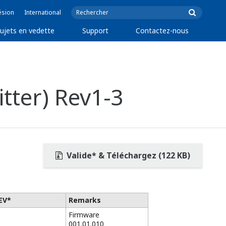
ésion
International
ujets en vedette
Support
Contactez-nous
ter) Rev1-3
Valide* & Téléchargez (122 KB)
EV*
Remarks
Firmware
001.01.010