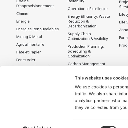
Chaîne
Reliability
Proje
D'approvisionnement
Serv
Operational Excellence
Chimie
Lifec
Energy Efficiency, Waste
Energie
Reduction &
Life 
Decarbonization
Énergies Renouvelables
Anno
Supply Chain
Mining & Metal
Form
Optimization & Visibility
Agroalimentaire
Produ
Production Planning,
Scheduling &
Pâte et Papier
Optimization
Fer et Acier
Carbon Management
Eau et Traitement des
Solution
Eaux Usées
Gestion de l'énergie
This website uses cookie
Battery Manufacturing
We use cookies to personal
Mobility-to-X
traffic. We also share info
Pharma
analytics partners who may
Semi-conducteurs
they’ve collected from your
Consent