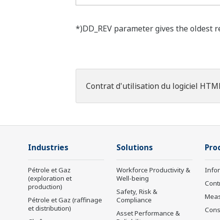
*)DD_REV parameter gives the oldest rev
Contrat d'utilisation du logiciel HTM
Industries
Solutions
Pro
Pétrole et Gaz
Workforce Productivity &
Info
(exploration et
Well-being
Cont
production)
Safety, Risk &
Mea
Pétrole et Gaz (raffinage
Compliance
et distribution)
Cons
Asset Performance &