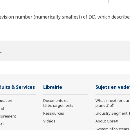
ision number (numerically smallest) of DD, which describes t
L
duits & Services
Librairie
Sujets en vede
rmation
Documents et
What's next for our
téléchargements
planet?
rol
Ressources
Industry Segment 
surement
Vidéos
About OpreX
eil
System of Systems