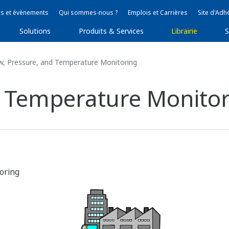
s et évènements
Qui sommes-nous ?
Emplois et Carrières
Site d'Adh
Solutions
Produits & Services
Librairie
S
w, Pressure, and Temperature Monitoring
d Temperature Monito
oring