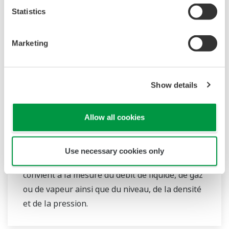
Statistics
Marketing
Show details
EJX110B Transmetteur de Pression
Différentielle Sans Fil
Allow all cookies
Le transmetteur de pression différentielle sans
fil haute performance EJX110B comprend un
Use necessary cookies only
capteur résonant en silicium monocristallin et
convient à la mesure du débit de liquide, de gaz
ou de vapeur ainsi que du niveau, de la densité
et de la pression.