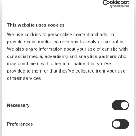
tous les domaines du pétrole et du gaz, des
installations offshore et onshore aux pipelines,
terminaux et opérations en eaux profondes.
This website uses cookies
Nous fournissons des solutions qui améliorent
We use cookies to personalise content and ads, to
la sécurité, garantissent un fonctionnement
provide social media features and to analyse our traffic.
précis et fiable et augmentent l'efficacité des
We also share information about your use of our site with
our social media, advertising and analytics partners who
installations.
may combine it with other information that you’ve
provided to them or that they’ve collected from your use
of their services.
Les produits et solutions liés
Consent
Necessary
Selection
Preferences