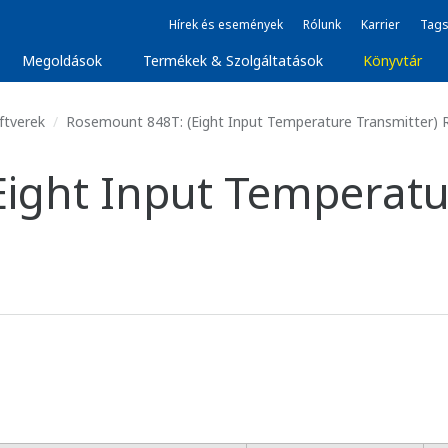
Hírek és események
Rólunk
Karrier
Tags
Megoldások
Termékek & Szolgáltatások
Könyvtár
ftverek
Rosemount 848T: (Eight Input Temperature Transmitter) 
ight Input Temperatu