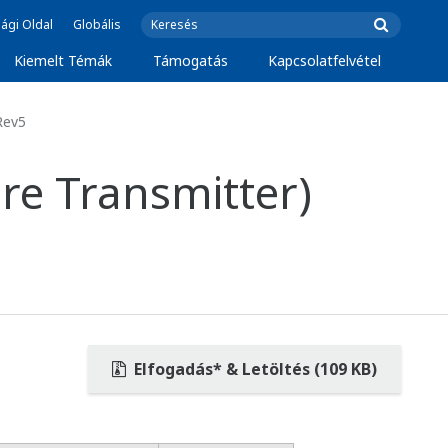
ági Oldal
Globális
Kiemelt Témák
Támogatás
Kapcsolatfelvétel
Rev5
re Transmitter)
Elfogadás* & Letöltés (109 KB)