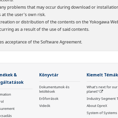
 any problems that may occur during download or installation
 at the user's own risk.
creation or distribution of the contents on the Yokogawa Web
rring as a result of the use of said contents.
es acceptance of the
Software Agreement
.
mékek &
Könyvtár
Kiemelt Témák
lgáltatások
Dokumentumok és
What's next for our
letöltések
planet?
rmation
Erőforrások
Industry Segment 
rol
Videók
About OpreX
surement
System of Systems
csadás