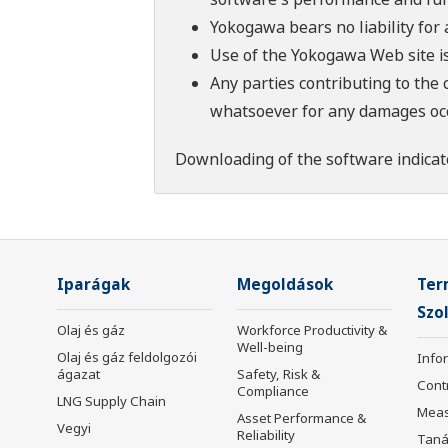
Yokogawa bears no liability for
Use of the Yokogawa Web site is
Any parties contributing to the 
whatsoever for any damages occu
Downloading of the software indicat
Iparágak
Megoldások
Ter
Szo
Olaj és gáz
Workforce Productivity &
Well-being
Olaj és gáz feldolgozói
Info
ágazat
Safety, Risk &
Cont
Compliance
LNG Supply Chain
Mea
Asset Performance &
Vegyi
Reliability
Taná