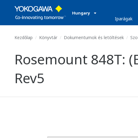
Hungary
Iparágak
Kezdőlap
Könyvtár
Dokumentumok és letöltések
Szo
Rosemount 848T: (E
Rev5